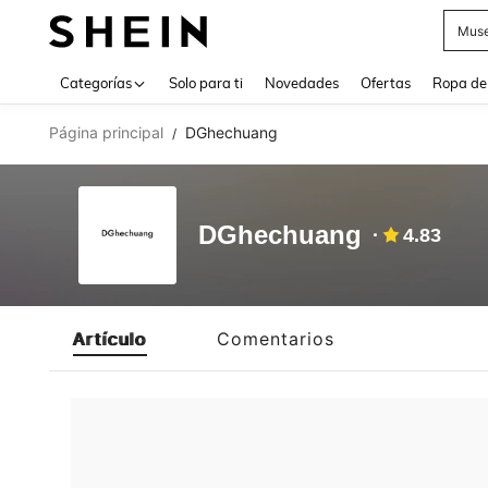
Muse
Use up 
Categorías
Solo para ti
Novedades
Ofertas
Ropa de
Página principal
DGhechuang
/
DGhechuang
4.83
Artículo
Comentarios