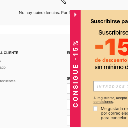
No hay coincidencias. Por favor inténtalo de nuevo.
CONSIGUE -15%
AL CLIENTE
ENCUÉNTRANOS EN
s
Pago
SUSCRÍBETE PARA RECIBIR OFERTA
recuentes
Al registrarse, acept
condiciones
.
PE + 51
Me gustaría re
por correo el
para cancelar 
PE + 51