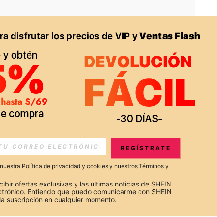
APP
S EXCLUSIVAS, PROMOCIONES Y NOTICIAS DE SHEIN
REGÍSTRATE
Suscribir
a nuestra
Política de privacidad y cookies
y nuestros
Términos y
Suscribirte
cibir ofertas exclusivas y las últimas noticias de SHEIN 
ectrónico. Entiendo que puedo comunicarme con SHEIN 
la suscripción en cualquier momento.
Suscribir