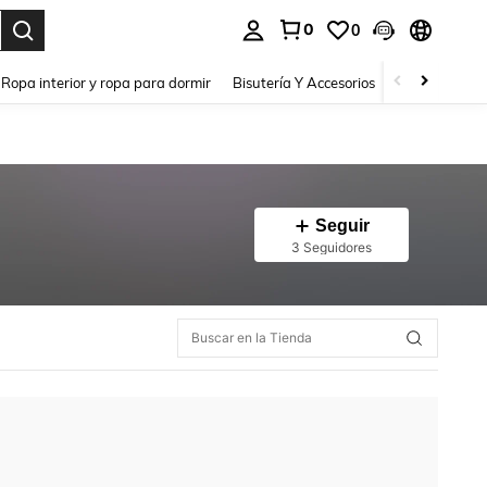
0
0
a. Press Enter to select.
Ropa interior y ropa para dormir
Bisutería Y Accesorios
Zapatos
H
Seguir
3 Seguidores