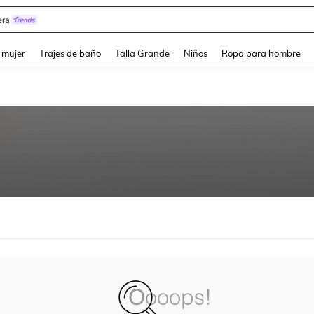
ra
and down arrow keys to navigate search Búsqueda reciente and Busca y Encuentr
 mujer
Trajes de baño
Talla Grande
Niños
Ropa para hombre