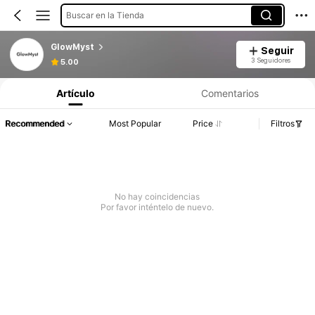
Buscar en la Tienda
GlowMyst
Seguir
3 Seguidores
5.00
Artículo
Comentarios
Recommended
Most Popular
Price
Filtros
No hay coincidencias
Por favor inténtelo de nuevo.