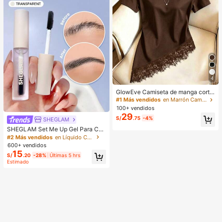
4
GlowEve Camiseta de manga corta
de cuello redondo de unicolor casu
#1 Más vendidos
en Marrón Camisetas básicas informales
al versátil para uso diario para muje
100+ vendidos
r
29
S/
.75
-4%
SHEGLAM
SHEGLAM Set Me Up Gel Para Cej
as Marca De Belleza CosméTica M
#2 Más vendidos
en Líquido Cejas
aquillaje Para Mujeres Y NiñAs
600+ vendidos
15
S/
.20
-28%
Últimas 5 hrs
Estimado