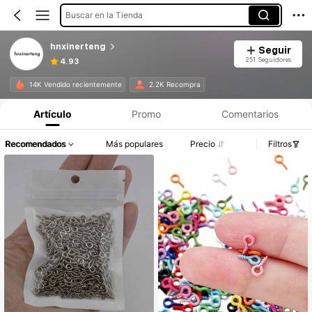
Buscar en la Tienda
hnxinerteng
Seguir
251 Seguidores
4.93
14K Vendido recientemente
2.2K Recompra
Artículo
Promo
Comentarios
Recomendados
Más populares
Precio
Filtros