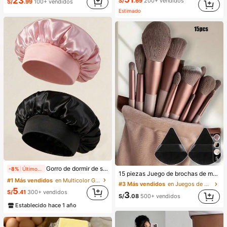
23
S/
.69
200+ vendidos
S/
.99
100+ vendidos
Estimado
5
Gorro de dormir de satén de seda, adecuado para cabello largo, trenzas, rastas y cabello rizado. Suave, unisex y disponible en múltiples colores. Perfecto para el cuidado del cabello durante la noche, uso en el baño y viajes.
-8%
Últimos 2 días
15 piezas Juego de brochas de maquillaje, incluye 2 esponjas de maquillaje triangulares negras, suaves y pegajosas para polvos sueltos; también 13 piezas de brochas de maquillaje para colorete, lápiz labial líquido, lápiz labial, corrector, base de maquillaje, primer, cosméticos de marca, polvos sueltos, iluminador, contorno, fijador, sombra de ojos, colorete, maquillaje coreano, etc. Adecuado como regalo para niñas y mujeres.
#1 Más vendidos
en Multicolor Gorros para el pelo para mujer
#3 Más vendidos
en Juegos de brochas de maquillaje Juegos De Pince
5
S/
.41
300+ vendidos
3
S/
.08
500+ vendidos
Establecido hace 1 año