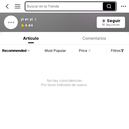
Buscar en la Tienda
yi er yi
Seguir
56 Seguidores
4.84
Artículo
Comentarios
Recommended
Most Popular
Price
Filtros
No hay coincidencias
Por favor inténtelo de nuevo.