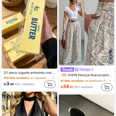
5
Elenzga
2/1 pieza Juguete antiestrés viral de mantequilla suave y lindo de gran tamaño, juguete de alivio del estrés, estimulación sensorial, pelota antiestrés, adecuado como regalo de Pascua, cumpleaños, graduación, favor de fiesta, suministros para despedida de soltera, estilo dumpling de rebote lento, estético, regalo de Navidad
SHEIN Elenzya Nuevos pantalones culotte de talle alto con lunares para primavera/verano, de estilo elegante adecuados para uso diario y trabajo, con un toque vintage perfecto para la temporada de graduación, festivales de música, carreras de Derby, Día de la Independencia
-4%
#10 Más vendidos
en Juguetes para apretar para adolescentes
#1 Más vendidos
en Multicolor Pantalones informales
3
S/
.48
100+ vendidos
58
S/
.07
80+ vendidos