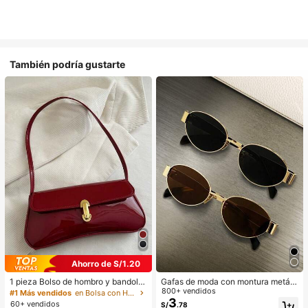
También podría gustarte
Ahorro de S/1.20
1 pieza Bolso de hombro y bandoler
Gafas de moda con montura metáli
a de cuero sintético aceitado retro
ca ovalada/poligonal (media montu
800+ vendidos
#1 Más vendidos
en Bolsa con Herrajes dorados
para mujer, adecuado para citas, sa
ra), adecuadas para uso diario y act
3
60+ vendidos
S/
.78