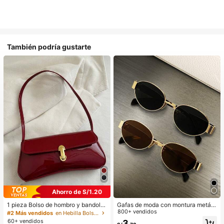
También podría gustarte
Ahorro de S/1.20
1 pieza Bolso de hombro y bandoler
Gafas de moda con montura metáli
a de cuero sintético aceitado retro
ca ovalada/poligonal (media montu
800+ vendidos
#2 Más vendidos
en Hebilla Bolsos De Hombro De Mujer
para mujer, adecuado para citas, sa
ra), adecuadas para uso diario y act
60+ vendidos
3