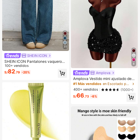
35
SHEIN ICON
SHEIN ICON Pantalones vaqueros
8
de pierna ancha de unicolor, de bol
100+ vendidos
sillo, informales y versátiles
82
S/
.79
-20%
Amplova
Amplova Vestido mini ajustado de
mujer con parches de unicolor, dobl
#1 Más vendidos
en Escotado por detrás Mini vestidos de mujer
adillo de piel sintética y estilo de m
400+ vendidos
(1000+)
oda
66
S/
.73
-6%