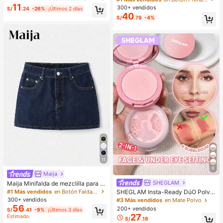
ostizas 3D de visón sintético, Maqu
ero negro, cómodo, estilo streetwea
11
¡Casi agotado!
300+ vendidos
illaje, Extensiones de pestañas, Pes
S/
.24
-26%
¡Últimos 2 días
r, rave, hippie, athleisure y Y2K para
40
tañas cortas, Pestañas ligeras DIY,
S/
.79
-4%
mujer, otoño
Extensiones de pestañas postizas
DIY en casa, Uso diario
11
8
Maija
SHEGLAM
Maija Minifalda de mezclilla para m
ujer estilo Y2K, concierto, regreso a
#1 Más vendidos
en Botón Faldas de mezclilla para mujer
SHEGLAM Insta-Ready DúO Polvo
la escuela
Fijador Rostro & Ojeras-Bubblegum
300+ vendidos
#3 Más vendidos
en Mate Polvo
Marca De Belleza CosméTica Maq
56
200+ vendidos
S/
.41
-9%
¡Últimos 3 días
uillaje Para Mujeres Y NiñAs
27
Estimado
S/
.18