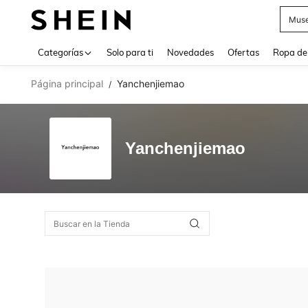
Muse
Use up 
Categorías
Solo para ti
Novedades
Ofertas
Ropa de
Página principal
Yanchenjiemao
/
Yanchenjiemao