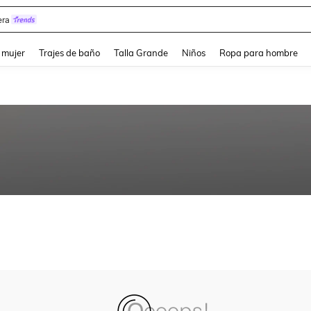
ra
and down arrow keys to navigate search Búsqueda reciente and Busca y Encuentr
 mujer
Trajes de baño
Talla Grande
Niños
Ropa para hombre