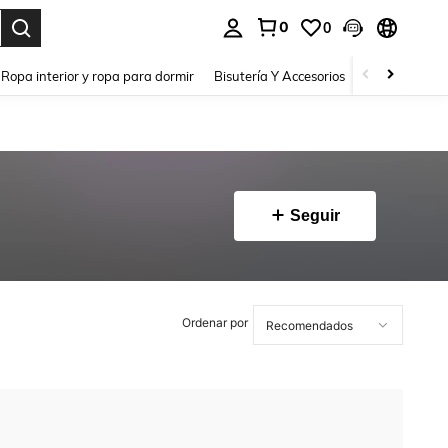
0
0
a. Press Enter to select.
Ropa interior y ropa para dormir
Bisutería Y Accesorios
Zapatos
H
Seguir
Ordenar por