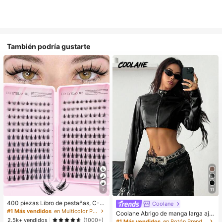
También podría gustarte
7
11
400 piezas Libro de pestañas, C-C
Coolane
urling, Nuevas pestañas postizas DI
#1 Más vendidos
en Multicolor Pestañas individuales
Coolane Abrigo de manga larga aju
Y, Esponjosas y suaves, Pestañas p
2.5k+ vendidos
stado y corto con cremallera, de cu
(1000+)
#1 Más vendidos
en Botón Prendas de abrigo informales