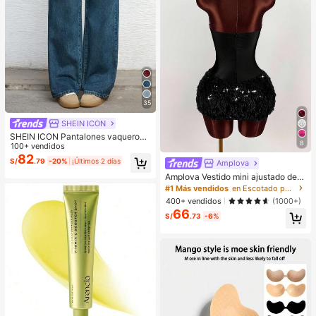
35
SHEIN ICON
SHEIN ICON Pantalones vaqueros
8
de pierna ancha de unicolor, de bol
100+ vendidos
sillo, informales y versátiles
82
S/
.79
-20%
¡Últimos 2 días
Amplova
Amplova Vestido mini ajustado de
mujer con parches de unicolor, dobl
#1 Más vendidos
en Escotado por detrás Mini vestidos de mujer
adillo de piel sintética y estilo de m
400+ vendidos
(1000+)
oda
66
S/
.73
-6%