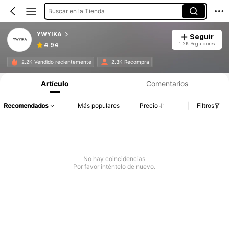
Buscar en la Tienda
YWYIKA
Seguir
1.2K Seguidores
4.94
2.2K Vendido recientemente
2.3K Recompra
Artículo
Comentarios
Recomendados
Más populares
Precio
Filtros
No hay coincidencias
Por favor inténtelo de nuevo.