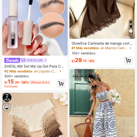
4
GlowEve Camiseta de manga corta
de cuello redondo de unicolor casu
#1 Más vendidos
en Marrón Camisetas básicas informales
al versátil para uso diario para muje
100+ vendidos
r
29
SHEGLAM
S/
.75
-4%
SHEGLAM Set Me Up Gel Para Cej
as Marca De Belleza CosméTica M
#2 Más vendidos
en Líquido Cejas
aquillaje Para Mujeres Y NiñAs
600+ vendidos
15
S/
.20
-28%
Últimas 6 hrs
Estimado