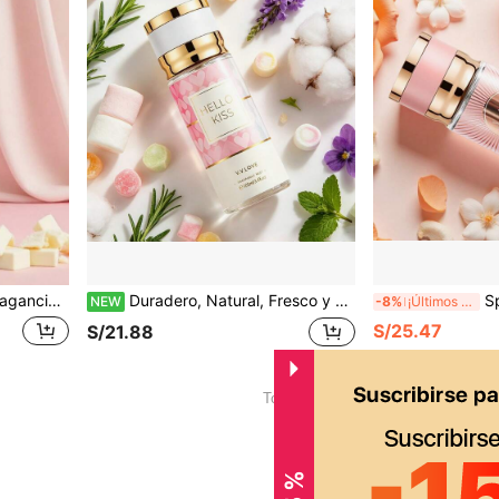
a cita, regalo para familiares y amigos, esencial para viajes festivos, Navidad, Día de San Valentín, Día de la Madre, Día del Padre, festivales
Duradero, Natural, Fresco y Encantador | Perfume de Aromaterapia en Spray para Mujeres | Perfume Ambientador Portátil, Adecuado para Fiestas | Fiesta | Regalo de Cumpleaños para la Novia
Spray de Perfume de
NEW
-8%
¡Últimos 2 días
S/25.47
S/21.88
1
Total de 1 páginas