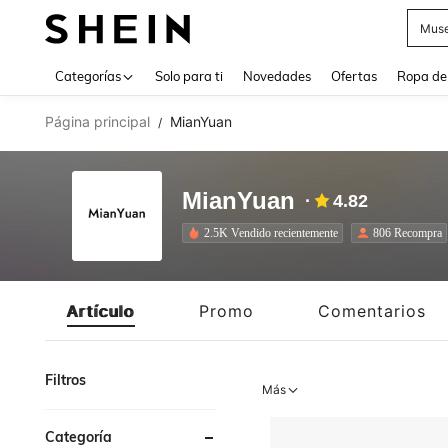
Daz
Use up 
Categorías
Solo para ti
Novedades
Ofertas
Ropa de
Página principal
MianYuan
/
MianYuan
4.82
2.5K Vendido recientemente
806 Recompra
Artículo
Promo
Comentarios
Filtros
Más
Categoría