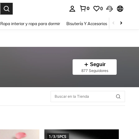
0
0
a. Press Enter to select.
Ropa interior y ropa para dormir
Bisutería Y Accesorios
Zapatos
H
Seguir
877 Seguidores