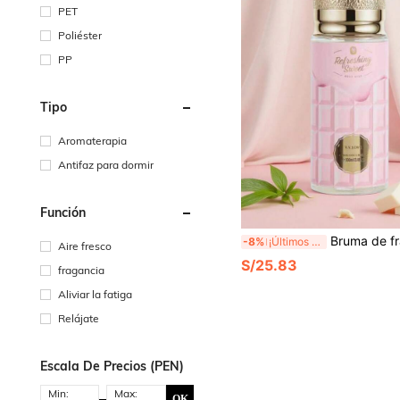
PET
Poliéster
PP
Tipo
Aromaterapia
Antifaz para dormir
Función
Bruma de fragancia clásica, ambientador, aroma floral duradero, esencial para el verano, diseño de botella compacto, portátil, atractivo fresco natural, para el hogar, la oficina, el hotel, el coche, la almohada, el armario, el equipaje, la playa, la boda, l
-8%
¡Últimos 2 días
Aire fresco
S/25.83
fragancia
Aliviar la fatiga
Relájate
Escala De Precios (PEN)
Min:
Max:
OK