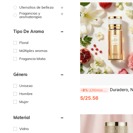
Utensilios de belleza
Fragancias y
aromaterapia
Tipo De Aroma
Floral
Múltiples aromas
Fragancia Mixta
Género
Unisexo
Duradero, Natural, Fresco y Encantador | Perfume de Aromaterapia en Spray para Mujeres | Perfume Portátil para Refrescar e
-8%
¡Últimos 2 días
Hombre
S/25.56
Mujer
Material
Vidrio