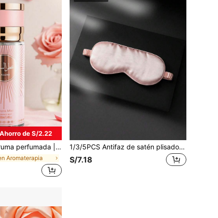
Ahorro de S/2.22
a floral y amaderado | Fragancia de larga duración, natural y fresca, encantadora ambientador portátil, adecuado para fiestas | Regalos del Día de San Valentín o regalos de cumpleaños para amigos
1/3/5PCS Antifaz de satén plisado, sombreador para aliviar la fatiga ocular, para estudiantes, niños, hombres y mujeres, viajes, dormitorio, empaquetado individualmente
en Aromaterapia
S/7.18