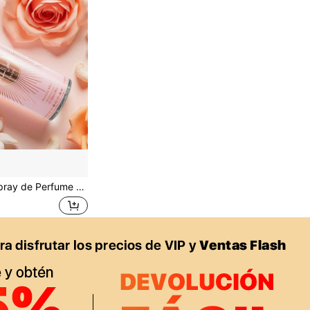
 Aromaterapia para Mujeres | Duradero, Natural, Fresco y Encantador | Perfume Ambientador Portátil, Adecuado para Fiestas | Fiesta | Regalo de Cumpleaños para Novia