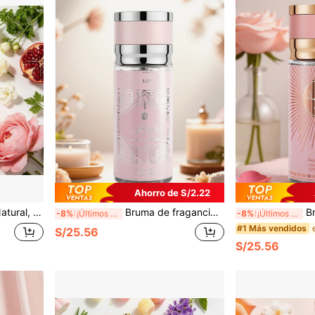
Ahorro de S/2.22
l Aire, Adecuado para Fiestas | Fiesta | Regalo de Cumpleaños para la Novia
Bruma de fragancia | De larga duración, natural, fresca, encantadora | Aroma afrutado floral gourmand | Ambientador portátil, adecuado para fiestas | Fiestas | Regalo de cumpleaños para amigos
Bruma perfumada | Arom
-8%
¡Últimos 2 días
-8%
¡Últimos 2 días
#1 Más vendidos
S/25.56
S/25.56