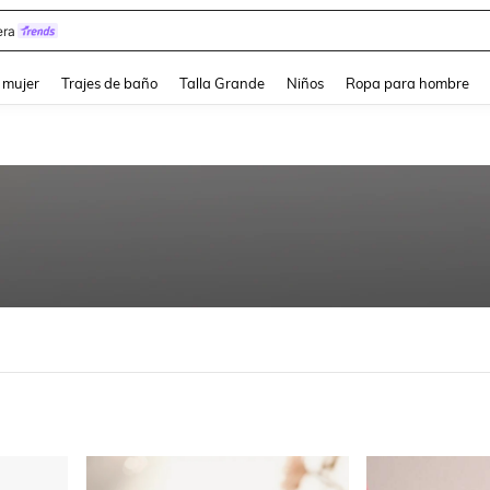
y
and down arrow keys to navigate search Búsqueda reciente and Busca y Encuentr
 mujer
Trajes de baño
Talla Grande
Niños
Ropa para hombre