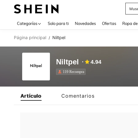
Muse
Use up 
Categorías
Solo para ti
Novedades
Ofertas
Ropa de
Página principal
Niltpel
/
Niltpel
4.94
119 Recompra
Artículo
Comentarios