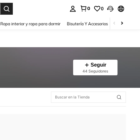
0
0
a. Press Enter to select.
Ropa interior y ropa para dormir
Bisutería Y Accesorios
Zapatos
H
Seguir
44 Seguidores