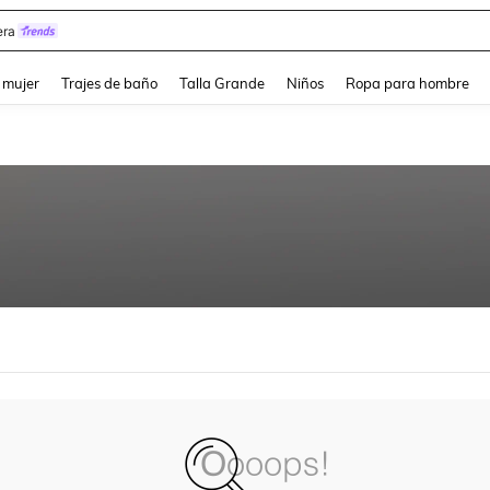
ra
and down arrow keys to navigate search Búsqueda reciente and Busca y Encuentr
 mujer
Trajes de baño
Talla Grande
Niños
Ropa para hombre