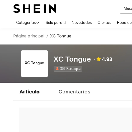
Muse
Use up 
Categorías
Solo para ti
Novedades
Ofertas
Ropa de
Página principal
XC Tongue
/
XC Tongue
4.93
367 Recompra
Artículo
Comentarios