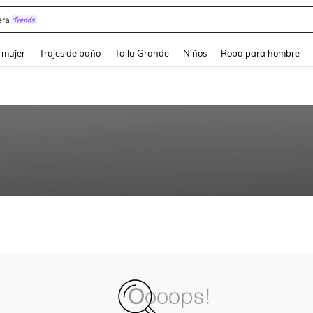
ra
and down arrow keys to navigate search Búsqueda reciente and Busca y Encuentr
 mujer
Trajes de baño
Talla Grande
Niños
Ropa para hombre