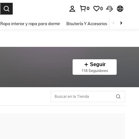
0
0
a. Press Enter to select.
Ropa interior y ropa para dormir
Bisutería Y Accesorios
Zapatos
H
Seguir
118 Seguidores