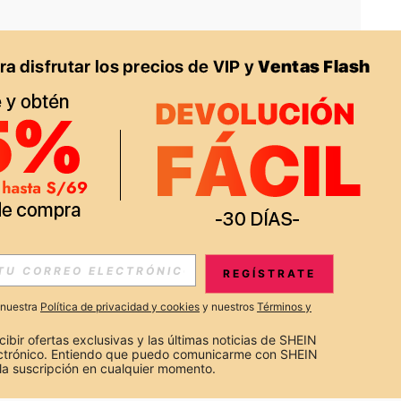
APP
S EXCLUSIVAS, PROMOCIONES Y NOTICIAS DE SHEIN
REGÍSTRATE
Suscribir
a nuestra
Política de privacidad y cookies
y nuestros
Términos y
Suscribirte
cibir ofertas exclusivas y las últimas noticias de SHEIN 
ectrónico. Entiendo que puedo comunicarme con SHEIN 
la suscripción en cualquier momento.
Suscribir