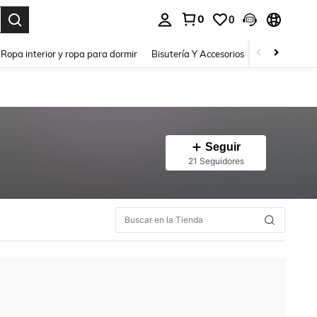
0
0
a. Press Enter to select.
Ropa interior y ropa para dormir
Bisutería Y Accesorios
Zapatos
H
Seguir
21 Seguidores