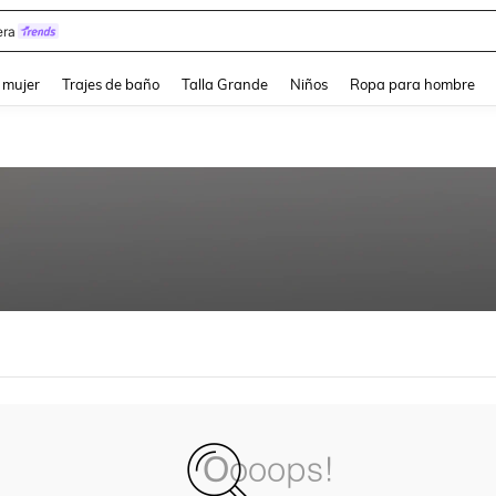
ra
and down arrow keys to navigate search Búsqueda reciente and Busca y Encuentr
 mujer
Trajes de baño
Talla Grande
Niños
Ropa para hombre