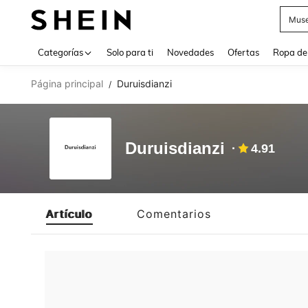
Muse
Use up 
Categorías
Solo para ti
Novedades
Ofertas
Ropa de
Página principal
Duruisdianzi
/
Duruisdianzi
4.91
Artículo
Comentarios