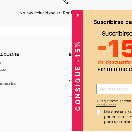
No hay coincidencias. Por favor inténtalo de nuevo.
CONSIGUE -15%
AL CLIENTE
ENCUÉNTRANOS EN
s
Pago
SUSCRÍBETE PARA RECIBIR OFERTA
recuentes
Al registrarse, acept
condiciones
.
PE + 51
Me gustaría re
por correo el
para cancelar 
PE + 51