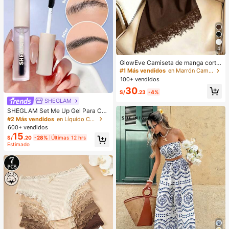
4
GlowEve Camiseta de manga corta
de cuello redondo de unicolor casu
#1 Más vendidos
en Marrón Camisetas básicas informales
al versátil para uso diario para muje
100+ vendidos
r
30
S/
.23
-4%
SHEGLAM
SHEGLAM Set Me Up Gel Para Cej
as Marca De Belleza CosméTica M
#2 Más vendidos
en Líquido Cejas
aquillaje Para Mujeres Y NiñAs
600+ vendidos
15
S/
.20
-28%
Últimas 12 hrs
Estimado