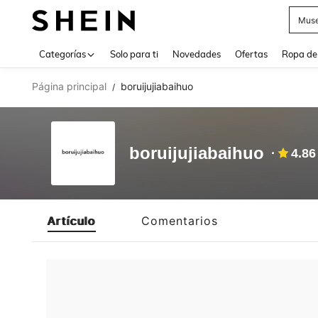
Muse
Use up 
Categorías
Solo para ti
Novedades
Ofertas
Ropa de
Página principal
boruijujiabaihuo
/
boruijujiabaihuo
4.86
Artículo
Comentarios