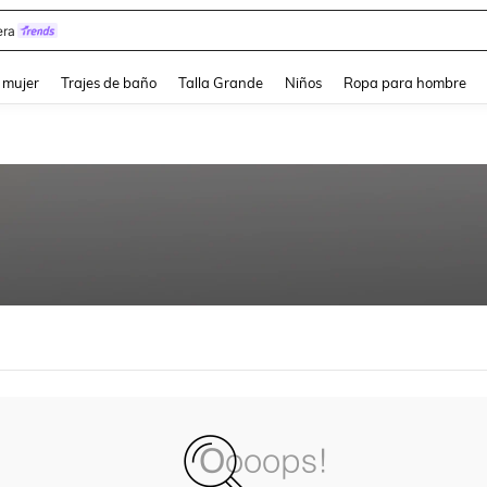
ra
and down arrow keys to navigate search Búsqueda reciente and Busca y Encuentr
 mujer
Trajes de baño
Talla Grande
Niños
Ropa para hombre