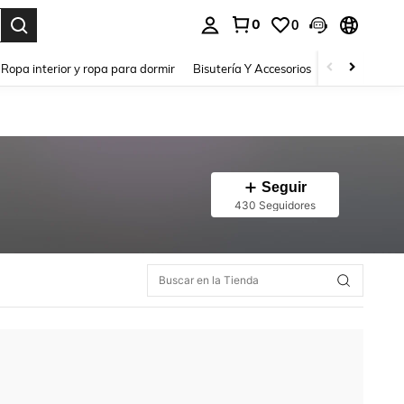
0
0
a. Press Enter to select.
Ropa interior y ropa para dormir
Bisutería Y Accesorios
Zapatos
H
Seguir
430 Seguidores