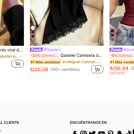
4
2/1 pieza Juguete antiestrés viral de mantequilla suave y lindo de gran tamaño, juguete de alivio del estrés, estimulación sensorial, pelota antiestrés, adecuado como regalo de Pascua, cumpleaños, graduación, favor de fiesta, suministros para despedida de soltera, estilo dumpling de rebote lento, estético, regalo de Navidad
Qadelle
#Croch
Qadelle Camiseta de moda para mujer de color liso con cuello redondo, manga corta y dobladillo de encaje
-20%
¡Últimos 3 días
-9%
¡Últ
en TPR Juguetes para apretar para adolescentes
en Regular Camisetas De Mujer
#1 Más vendidos
#1 Más vendi
S/50.04
2
S/25.59
100+ vendidos
Estimado
AL CLIENTE
ENCUÉNTRANOS EN
s