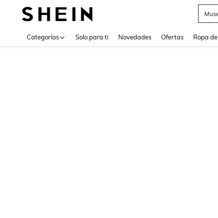
Muse
Use up 
Categorías
Solo para ti
Novedades
Ofertas
Ropa de