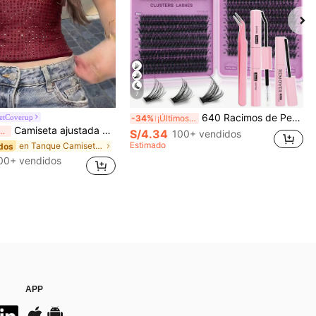
7
640 Racimos de Pestañas Postizas de Visón Sintético DIY, Rizo D, Densas & Esponjosas, Longitud Mixta de 8-16mm, Efecto Llamativo, Adecuadas para Diversos Looks de Maquillaje. Pegamento, Removedor, Pinzas Pueden Seleccionarse Según las Necesidades. Ligeras & Reutilizables, Alta Relación Costo-Rendimiento, Adecuadas para Principiantes, Aplicables a Múltiples Ocasiones, Uso Diario
etCoverup
-34%
¡Últimos 3 días
Camiseta ajustada de mujer de unicolor, con malla de cristales, transparente y sexy, para uso casual en verano
imos 3 días
S/4.34
100+ vendidos
Estimado
en Tanque Camisetas sin mangas y camisetas sin man
dos
00+ vendidos
APP