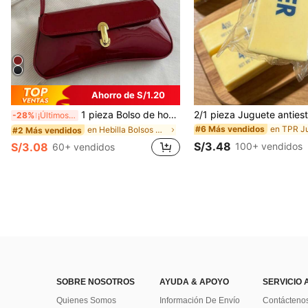
Ahorro de S/1.20
1 pieza Bolso de hombro y bandolera de cuero sintético aceitado retro para mujer, adecuado para citas, salidas, fiestas, banquetes, estética
-28%
¡Últimos 3 días
#6 Más vendidos
en Hebilla Bolsos De Hombro De Mujer
#2 Más vendidos
S/3.48
100+ vendidos
S/3.08
60+ vendidos
SOBRE NOSOTROS
AYUDA & APOYO
SERVICIO 
Quienes Somos
Información De Envío
Contácteno