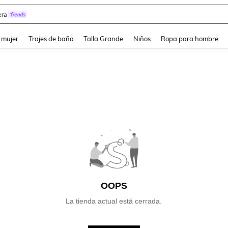
ra
and down arrow keys to navigate search Búsqueda reciente and Busca y Encuentr
 mujer
Trajes de baño
Talla Grande
Niños
Ropa para hombre
OOPS
La tienda actual está cerrada.