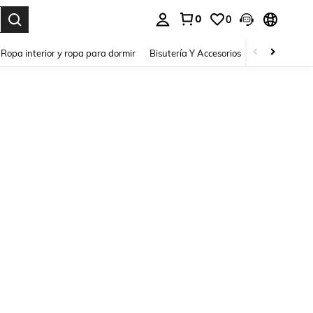
0
0
a. Press Enter to select.
Ropa interior y ropa para dormir
Bisutería Y Accesorios
Zapatos
H