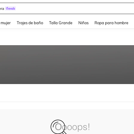
ra
and down arrow keys to navigate search Búsqueda reciente and Busca y Encuentr
 mujer
Trajes de baño
Talla Grande
Niños
Ropa para hombre