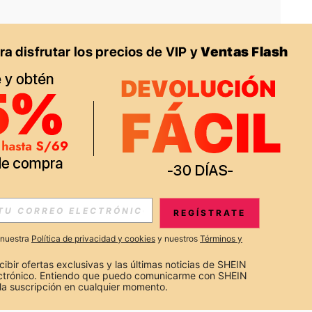
APP
S EXCLUSIVAS, PROMOCIONES Y NOTICIAS DE SHEIN
REGÍSTRATE
Suscribir
a nuestra
Política de privacidad y cookies
y nuestros
Términos y
Suscribirte
cibir ofertas exclusivas y las últimas noticias de SHEIN 
ectrónico. Entiendo que puedo comunicarme con SHEIN 
la suscripción en cualquier momento.
Suscribir