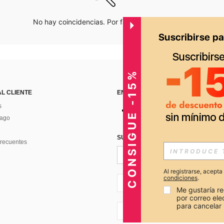
No hay coincidencias. Por favor inténtalo de nuevo.
CONSIGUE -15%
AL CLIENTE
ENCUÉNTRANOS EN
s
Pago
SUSCRÍBETE PARA RECIBIR OFERTA
recuentes
Al registrarse, acept
condiciones
.
PE + 51
Me gustaría re
por correo el
para cancelar 
PE + 51