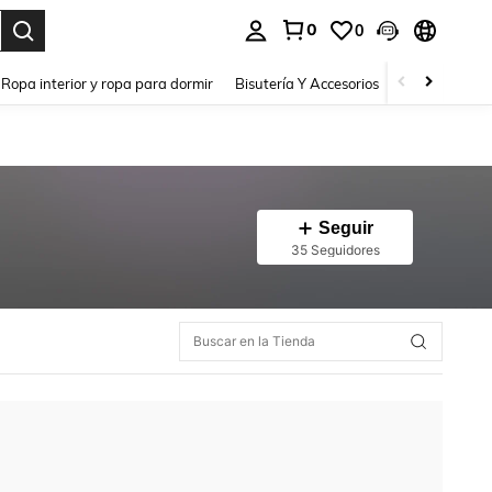
0
0
a. Press Enter to select.
Ropa interior y ropa para dormir
Bisutería Y Accesorios
Zapatos
H
Seguir
35 Seguidores