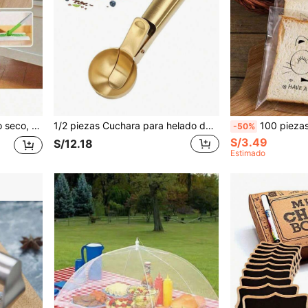
sechable engrosado, paño de mopa desechable, paño de polvo
1/2 piezas Cuchara para helado de acero inoxidable dorada/plateada, cuchara multiusos elástica para helado, cuchara creativa para helado de fruta y sandía
100 piezas Bolsas de pan autoadhesivas transparentes con diseño de dibujos animados lindo
-50%
S/3.49
S/12.18
Estimado