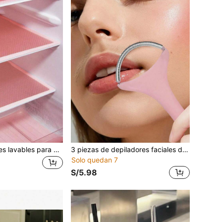
1/4 piezas Tapetes lavables para nevera, tapetes de nevera impermeables y resistentes al aceite, forros de nevera para estantes, almohadillas de cubierta para estantes de vidrio del congelador, gabinete, cajón, decoración del hogar, regalos de Navidad, regalos para el hogar, decoración de habitaciones
3 piezas de depiladores faciales desechables sin dolor con diseño de rodillo portátil. Hecho de acero inoxidable, este depilador ligero funciona tanto para hombres como para mujeres, eliminando el vello no deseado en labios, barbilla, cuello, brazos y piernas.
Solo quedan 7
S/5.98