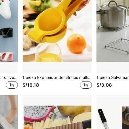
1/2 piezas Soporte/Colgador universal para auriculares y controles, Estante de pared para exhibir auriculares, Adecuado para el hogar, la oficina, el dormitorio
1 pieza Exprimidor de cítricos multifuncional portátil de aluminio - Exprimidor manual eficiente de limón con diseño de fácil presión, mango antideslizante, prensa de cítricos sin esfuerzo, sin necesidad de electricidad y almacenamiento de cocina ahorrando espacio - Utensilios de cocina esenciales para amantes del jugo fresco
S/10.18
S/3.08