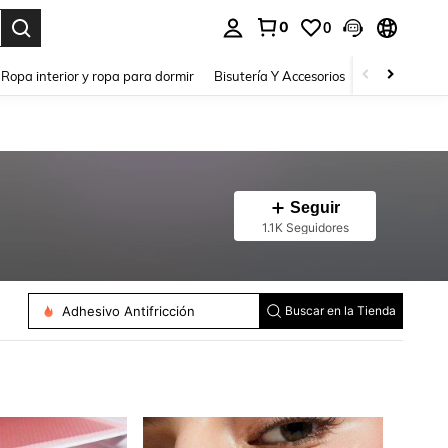
0
0
a. Press Enter to select.
Ropa interior y ropa para dormir
Bisutería Y Accesorios
Zapatos
H
Seguir
1.1K Seguidores
Adhesivo Antifricción
Buscar en la Tienda