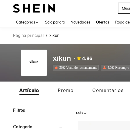
Daz
Use up 
Categorías
Solo para ti
Novedades
Ofertas
Ropa de
Página principal
xikun
/
xikun
4.86
36K Vendido recientemente
4.5K Recompra
Artículo
Promo
Comentarios
Filtros
Más
Categoría