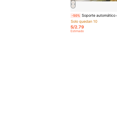
Soporte automático de doble capa para huevos, mantiene los huevos frescos, contenedor deslizante que sostiene de 12 a 14 huevos - Diseño con bisagras, material plástico, sin contacto con 
-50%
Solo quedan 10
S/2.79
Estimado