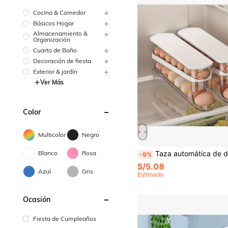
Cocina & Comedor
Básicos Hogar
Almacenamiento &
Organización
Cuarto de Baño
Decoración de fiesta
Exterior & jardín
Ver Más
Color
Multicolor
Negro
Blanco
Rosa
Taza automática de doble capa para huevos, mantiene los huevos frescos, contenedor deslizante que sostiene de 12 a 14 huevos - Diseño con bisagras, material de plástico, sin contacto con alimentos - Org
-9%
S/5.08
Azul
Gris
Estimado
Ocasión
Fiesta de Cumpleaños