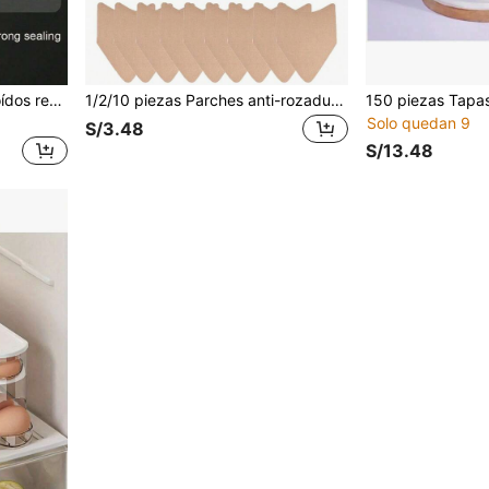
1 par de tapones para los oídos reutilizables con cancelación de ruido, adecuados para trabajo, viajes, conciertos, natación, dormir
1/2/10 piezas Parches anti-rozaduras para muslos, almohadillas invisibles de spandex para muslos internos y pantorrillas. Reducen efectivamente la fricción de la piel y el dolor para hombres & mujeres en verano, pegatinas protectoras suaves, accesorio diario agradable y regalo lindo para el Día de San Valentín.
Solo quedan 9
S/3.48
S/13.48