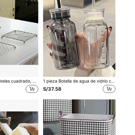
1 pieza Salvamanteles cuadrado, Tapete de mesa de cocina resistente al calor, Posavasos, Utensilios de cocina
1 pieza Botella de agua de vidrio con 2 tapas, taza de café portátil para viajes, reutilizable y fácil de limpiar, rastrea el tiempo de recarga, regalo de cumpleaños perfecto, la tabla de tallas es la foto real, la caja de papel es solo para decoración.
S/37.58