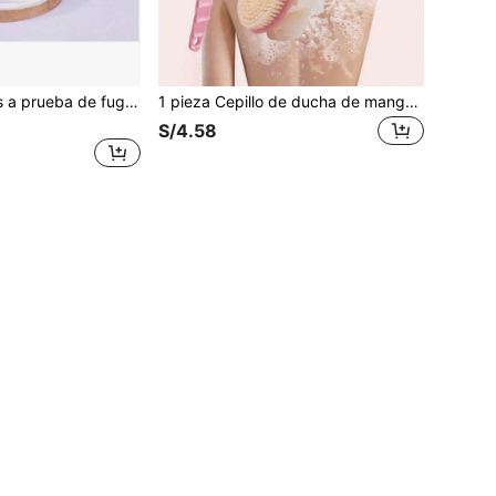
150 piezas Tapas a prueba de fugas para vasos blancos/Almohadillas de papel sellado redondas/Vasos de bebida de papel y plástico a prueba de agua y salpicaduras/Película de sellado a prueba de fugas para vasos de té con leche y café
1 pieza Cepillo de ducha de mango largo, exfoliante para cepillar la espalda
S/4.58