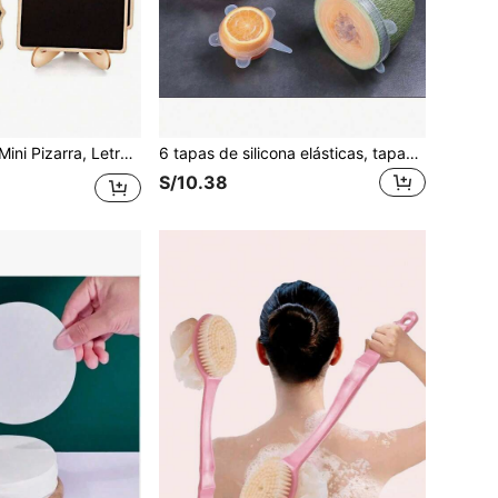
o de mensaje de madera mini, Adecuado para boda, exhibición de hornear, hotel, fiesta, postre, tarjetas de mesa, Día de la Madre, Graduación
6 tapas de silicona elásticas, tapas reutilizables para recipientes de alimentos, tapas multiusos para mantener frescos frutas y verduras, tapas herméticas, recipientes para almacenamiento de alimentos, accesorios de cocina
S/10.38