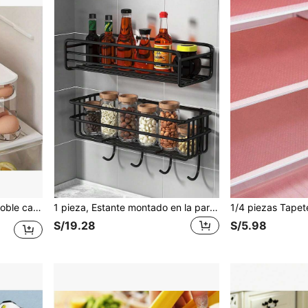
anizador de espacio en el refrigerador, estante para huevos de cocina
1 pieza, Estante montado en la pared de acero inoxidable, organizador de cocina, almacenamiento de botellas de condimentos, utensilios de cocina, artículos de cocina, almacenamiento de cocina, organizador de cocina, organizador de cocina, artículos de almacenamiento, cocina, almacenamiento, organizador, organizador, organización, organizadores, organizador de cajón, viaje, artículos de cocina, utensilios de cocina, herramientas de cocina, cosas de cocina, decoración del hogar, regalos de Navidad, regalos para el hogar, decoración de la habitación
S/19.28
S/5.98