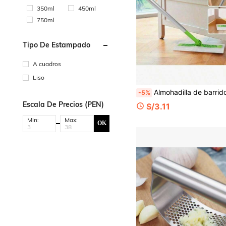
350ml
450ml
750ml
Tipo De Estampado
A cuadros
Liso
Almohadilla de barrido seco, adecuada para robot de barrido - Almohadilla de mopa de polvo desechable, utilizada para fregar y limpiar el suelo, paño de polvo electrostático de
-5%
Escala De Precios (PEN)
S/3.11
Min:
Max:
OK