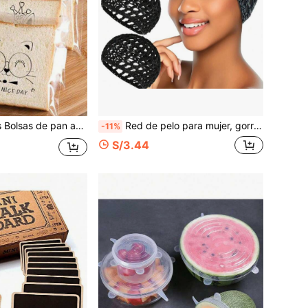
s, patrón de frijol rojo & piña, adecuadas para hornear pan tostado rebanado, pan integral, etc., empaque autosellante, bolsas para galletas
Red de pelo para mujer, gorro de pelo hecho a mano de ganchillo y tejido, gorro de hilo hueco, gorro de hilo plano, gorro de pelo colorido, cobertor de red de pelo, gorro de dormir multifuncional, accesorios de gorro para el cuidado del cabello
-11%
S/3.44