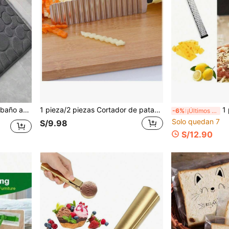
e piso, alfombra de exterior, felpudo de entrada, accesorios de baño, decoración de entrada
1 pieza/2 piezas Cortador de patatas onduladas de acero inoxidable, cortador de patatas fritas, utensilio de cocina
1 pieza, Rallador de li
-6%
¡Últimos 2 días
Solo quedan 7
S/9.98
S/12.90