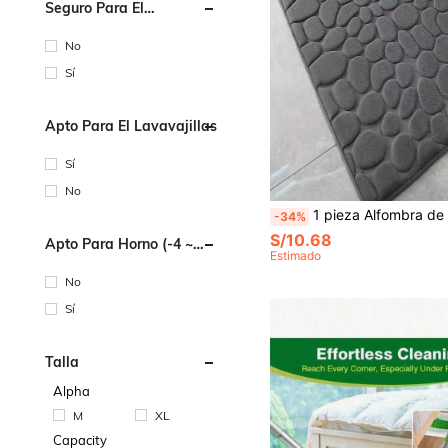
Seguro Para El
Microondas
No
Sí
Apto Para El Lavavajillas
Sí
No
1 pieza Alfombra de baño antideslizante hecha de fibra de poliéster, fácil de mantener y lavable a máquina. Adecuada para sala de estar, pasillo, mesita de noche, dormitorio, oficina, cocina, granja, decoración del hogar, decoración del baño, alfombra de baño, alfombra d
-34%
S/10.68
Apto Para Horno (-4 ~
Estimado
220 Grados Centígrado)
No
Sí
Talla
Alpha
M
XL
Capacity