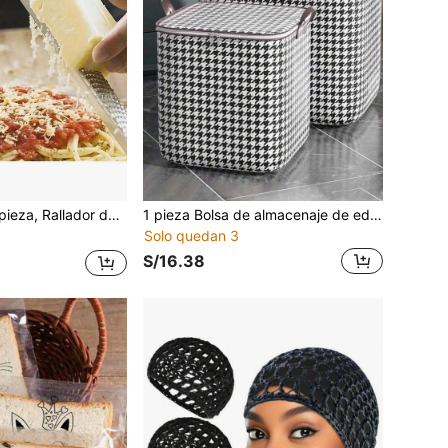
món, Rallador de queso, Rallador de ajo multifuncional de acero inoxidable, Rallador manual de jengibre, Rallador de verduras creativo para el hogar, Accesorios de cocina, Utensilios de cocina
1 pieza Bolsa de almacenaje de edredón de tela no tejida de 100/140/180L con estampado de pata de gallo moderno, impermeable y plegable para almacenamiento de ropa de dormitorio
Solo quedan 3
S/16.38