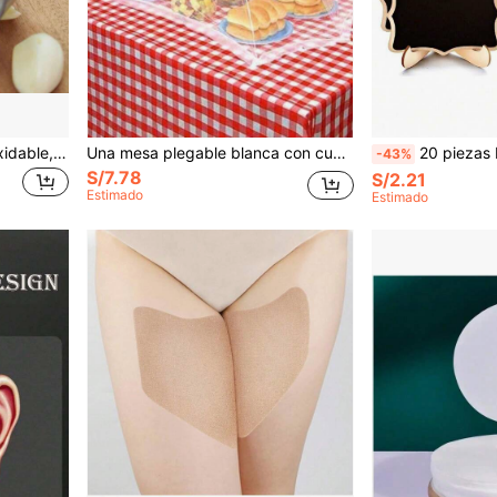
Prensa de ajo de acero inoxidable, herramienta manual para picar ajo
Una mesa plegable blanca con cubierta de malla a prueba de moscas y polvo, que se puede reutilizar
20 piezas Mini Pizarra, Letreros de decoración del hogar, Soportes de exhibición de tabler
-43%
S/7.78
S/2.21
Estimado
Estimado