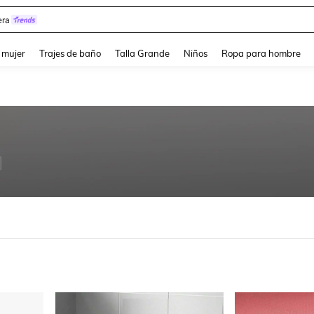
y
and down arrow keys to navigate search Búsqueda reciente and Busca y Encuentr
 mujer
Trajes de baño
Talla Grande
Niños
Ropa para hombre