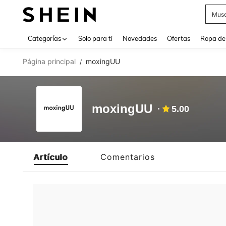
Muse
Use up 
Categorías
Solo para ti
Novedades
Ofertas
Ropa de
Página principal
moxingUU
/
moxingUU
5.00
Artículo
Comentarios