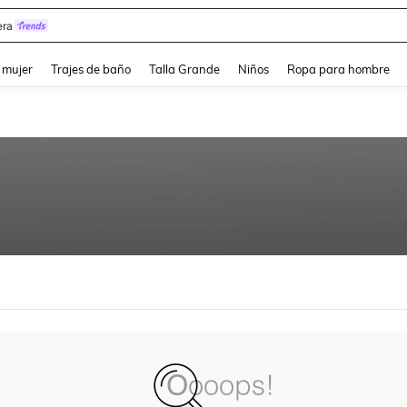
ra
and down arrow keys to navigate search Búsqueda reciente and Busca y Encuentr
 mujer
Trajes de baño
Talla Grande
Niños
Ropa para hombre