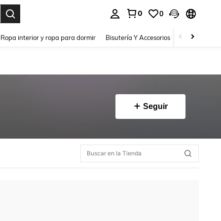
0
0
a. Press Enter to select.
Ropa interior y ropa para dormir
Bisutería Y Accesorios
Zapatos
H
Seguir