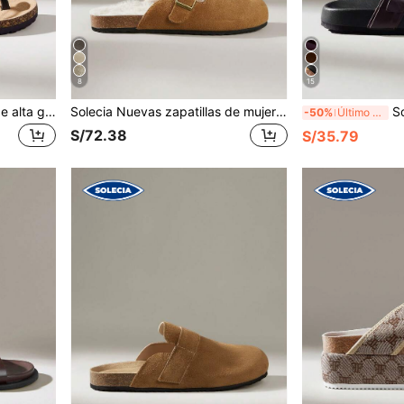
8
15
Solecia Zapatos de mujer de alta gama y sencillez, con soporte de arco, cómodos para uso prolongado sin cansancio, para vacaciones, playa, compras y uso casual
Solecia Nuevas zapatillas de mujer con media plantilla, con imitación de piel de peluche en el interior para mantener el calor y la comodidad, casuales y versátiles para el transporte y el uso diario
Solecia Sandali
-50%
Último día
S/72.38
S/35.79