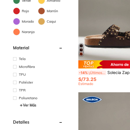
Verde
Amarillo
Rojo
Marrón
Morado
Caqui
Naranja
Material
Tela
Ahorro de 
Microfibra
Solecia Zapatos de mujer con suela gruesa, sandalias versátiles para usar en primavera y verano, zapatos de vacaciones de verano, zapat
-14%
¡Últimos 2 días
TPU
S/73.25
Poliéster
Estimado
TPR
Poliuretano
Ver Más
Detalles