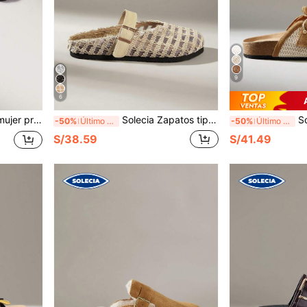
9
6
dalias de playa para vacaciones
Solecia Zapatos tipo mules de mujer nuevos para verano, con encaje de gasa estilo hada, punta cerrada, hebilla ajustable, suela plana, diseño retro, finos y transpirables
Solecia Mules
-50%
Último día
-50%
Último día
S/38.59
S/41.49