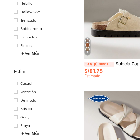
Hebilla
Hollow Out
Trenzado
Botón frontal
tachuelas
Flecos
Ver Más
9
Solecia Zapatos de mujer nuevos con punta cerrada, plataforma de pino de agua PVC con hebilla, zapatos de mu
-3%
¡Últimos 2 días
S/81.75
Estilo
Estimado
Casual
Vacación
De moda
Básico
Guay
Playa
Ver Más