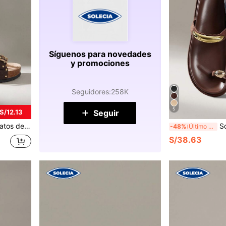
Síguenos para novedades
y promociones
Seguidores
:
258K
5
Seguir
S/12.13
os de primavera, zapatos de primavera para vacaciones de primavera, Pascua y Navidad
Solecia 
-48%
Último día
S/38.63