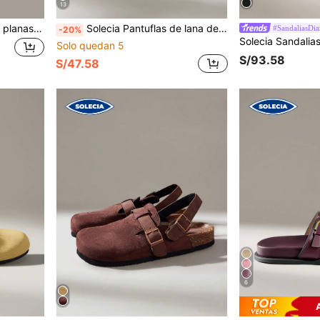
13
Solecia Zapatillas tipo mule planas para mujer, estilo vintage, con hebilla, cómodas, versátiles y de diseño sencillo, para uso exterior.
Solecia Pantuflas de lana de cordero con diseño de hebilla para viaje diario de mujer
#SandaliasDia
-20%
Solo quedan 5
S/93.58
S/47.58
6