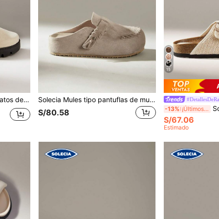
15
las beige de mujer, estilo casual retro Mori para citas y vacaciones
Solecia Mules tipo pantuflas de mujer, moda vintage, cómodas y versátiles, de ante, con punta cerrada, suela gruesa y elevación interna, de calidad premium
#DetallesDeRa
Solecia Sa
-13%
¡Últimos 2 días
S/80.58
S/67.06
Estimado