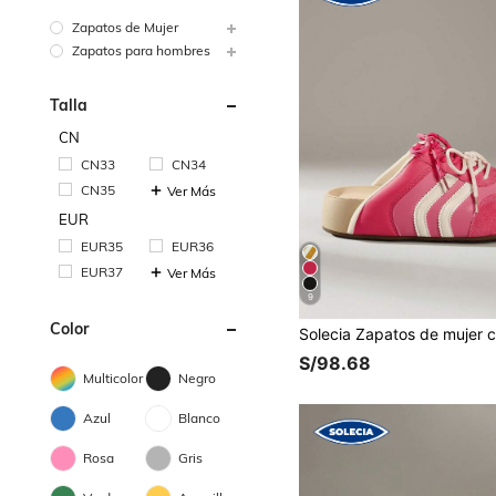
Zapatos de Mujer
Zapatos para hombres
Talla
CN
CN33
CN34
CN35
Ver Más
EUR
EUR35
EUR36
EUR37
Ver Más
9
Color
S/98.68
Multicolor
Negro
Azul
Blanco
Rosa
Gris