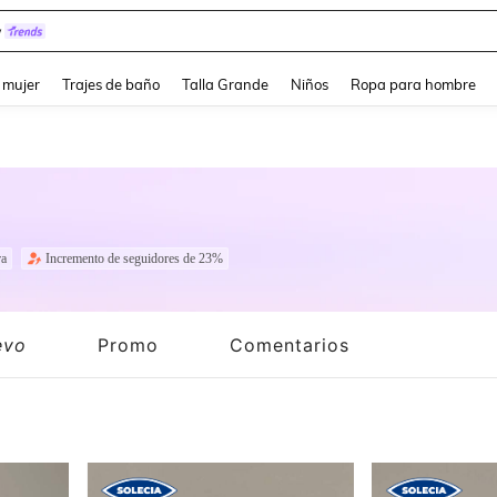
y
and down arrow keys to navigate search Búsqueda reciente and Busca y Encuentr
 mujer
Trajes de baño
Talla Grande
Niños
Ropa para hombre
a
Incremento de seguidores de 23%
evo
Promo
Comentarios