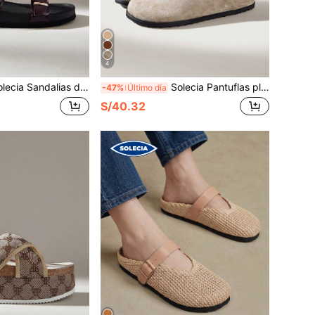
4
as de mujer de moda con doble hebilla de metal, color marrón, suela gruesa, suela blanda, versátiles para uso diario en la calle
Solecia Pantuflas planas para mujer, estilo vintage, con hebilla, cómodas, versátiles, sencillas, de punta cerrada, para uso exterior
-47%
Último día
S/40.32