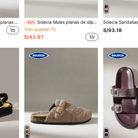
Solecia Sandalias de playa planas y cómodas de color marrón para hombre
Solecia Mules planas de slip-on casuales para mujer
-40%
Solo quedan 10
S/93.18
S/43.67