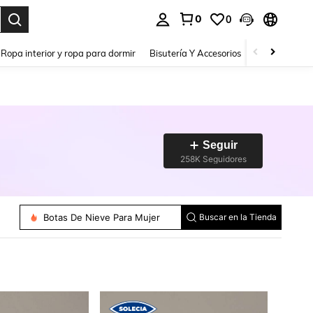
0
0
a. Press Enter to select.
Ropa interior y ropa para dormir
Bisutería Y Accesorios
Zapatos
H
Seguir
258K Seguidores
Sandalias Planas De Mujer
Bailarinas De Mujer
Botas De Nieve Para Mujer
Buscar en la Tienda