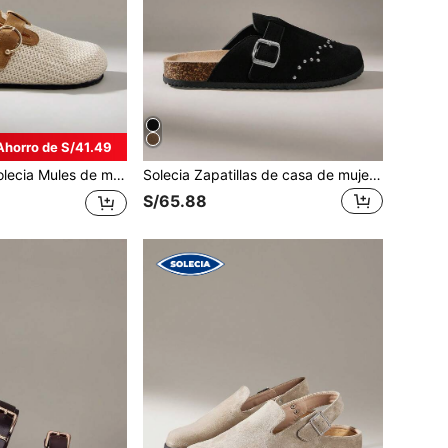
Ahorro de S/41.49
 de mujer color beige con paja a juego, punta cerrada, suela de corcho, para uso casual, con hebilla de anillo metálico
Solecia Zapatillas de casa de mujer CUCCOO casuales y multiusos con puntera redonda de peluche, suela plana esponjosa, perfectas para Navidad
S/65.88