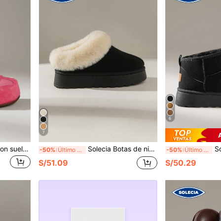
6
7
Solecia Zapatos de mujer con suela gruesa, zapatos de mujer tipo mule de punta cerrada color rosa rojo, zapatos planos cómodos de mujer, zapatos individuales de mujer
Solecia Botas de nieve cómodas con suela gruesa y cálidas para mujer en invierno
Solecia B
-50%
Último día
-50%
Último día
S/51.09
S/50.29