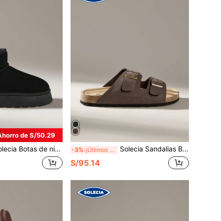
Ahorro de S/50.29
otas de nieve casuales para uso diario con suela gruesa y forro térmico para mujer
Solecia Sandalias Boken para hombres
-3%
¡Últimos 2 días
S/95.14