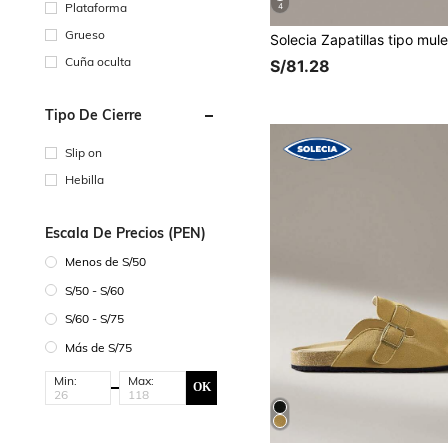
Plataforma
4
Grueso
Cuña oculta
S/81.28
Tipo De Cierre
Slip on
Hebilla
Escala De Precios (PEN)
Menos de S/50
S/50 - S/60
S/60 - S/75
Más de S/75
Min:
Max:
OK