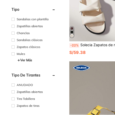
Tipo
Sandalias con plantilla
Zapatillas abiertas
Chanclas
Sandalias clásicas
Solecia Zapatos de mujer primavera y verano moda y comodidad albaricoque planos, san
-22%
Zapatos clásicos
S/59.38
Mules
Ver Más
Tipo De Tirantes
ANUDADO
Zapatillas abiertas
Tira Tobillera
Zapatos de tiras