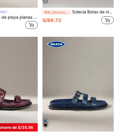
4
Solecia Botas de nieve para mujer con suela gruesa, cálidas y cómodas
rias
-5%
¡Últimos 2 días
Solecia Sandalias de playa planas cómodas Boken azules para hombre
S/86.72
Ahorro de S/35.56