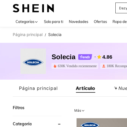
Daz
Use up 
Categorías
Solo para ti
Novedades
Ofertas
Ropa de
Página principal
Solecia
/
Solecia
4.86
630K Vendido recientemente
180K Recompr
Página principal
Artículo
Nu
Filtros
Más
Categoría