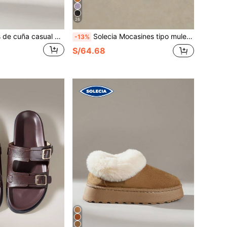
26
Solecia Sandalias de cuña casual de corcho suave con estampado de letras para mujer
Solecia Mocasines tipo mule sin cordones con suela gruesa para mujer, zapatos casuales de primavera/otoño para Navidad
-13%
S/64.68