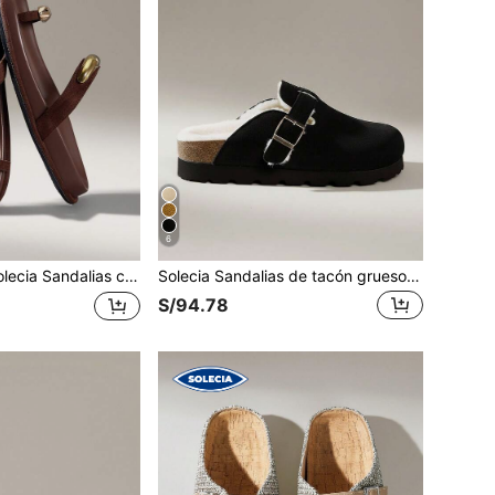
6
Sandalias casuales versátiles para viajes diarios de moda para damas
Solecia Sandalias de tacón grueso con puntera cerrada de estilo retro para mujer, nuevas con aumento de altura
S/94.78