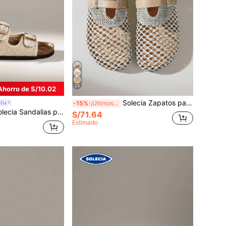
23
Ahorro de S/10.02
Solecia Zapatos para mujer, nuevos de primavera y verano con tejido de malla, empalme con decoración, diseño de punta redonda, tacón sin cordones, cómodos y sencillos para vacaciones, zapatos planos para mujer, imprescindibles para ir al trabajo, casuales y versátiles
fia
-15%
¡Últimos 2 días
ndalias planas de moda para mujer, chanclas de verano para playa y vacaciones al aire libre
S/71.64
Estimado