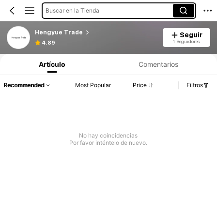
Buscar en la Tienda
Hengyue Trade
Seguir
1 Seguidores
4.89
Artículo
Comentarios
Recommended
Most Popular
Price
Filtros
No hay coincidencias
Por favor inténtelo de nuevo.