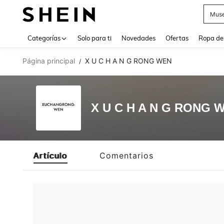
Muse
Use up 
Categorías
Solo para ti
Novedades
Ofertas
Ropa de
Página principal
X U C H A N G RONG WEN
/
X U C H A N G RONG 
Artículo
Comentarios