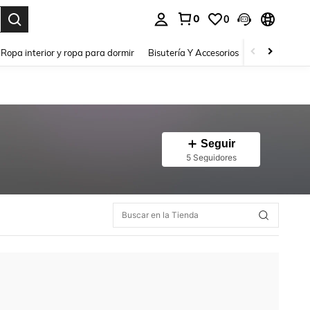
0
0
a. Press Enter to select.
Ropa interior y ropa para dormir
Bisutería Y Accesorios
Zapatos
H
Seguir
5 Seguidores