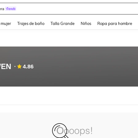
ra
and down arrow keys to navigate search Búsqueda reciente and Busca y Encuentr
 mujer
Trajes de baño
Talla Grande
Niños
Ropa para hombre
WEN
4.86