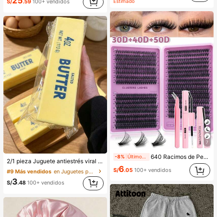
25
Estimado
S/
.59
100+ vendidos
7
640 Racimos de Pestañas Postizas de Visón Sintético DIY, Rizo D, Densas & Esponjosas, Longitud Mixta de 8-16mm, Efecto Llamativo, Adecuadas para Diversos Looks de Maquillaje. Pegamento, Removedor, Pinzas Pueden Seleccionarse Según las Necesidades. Ligeras & Reutilizables, Alta Relación Costo-Rendimiento, Adecuadas para Principiantes, Aplicables a Múltiples Ocasiones, Uso Diario
-8%
Últimos 2 días
2/1 pieza Juguete antiestrés viral de mantequilla suave y lindo de gran tamaño, juguete de alivio del estrés, estimulación sensorial, pelota antiestrés, adecuado como regalo de Pascua, cumpleaños, graduación, favor de fiesta, suministros para despedida de soltera, estilo dumpling de rebote lento, estético, regalo de Navidad
6
S/
.05
100+ vendidos
#9 Más vendidos
en Juguetes para apretar para adolescentes
3
S/
.48
100+ vendidos