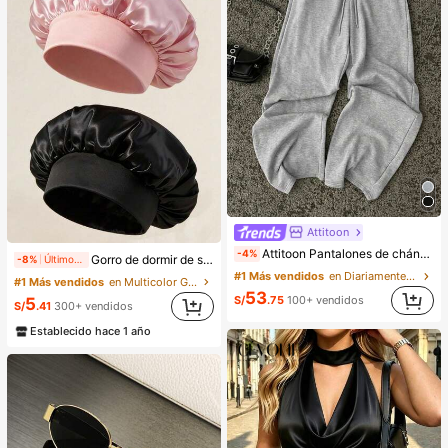
Attitoon
Attitoon Pantalones de chándal casuales de cintura baja y pierna recta para mujer, pantalones de chándal grises, casual, estilo Y2K
-4%
Gorro de dormir de satén de seda, adecuado para cabello largo, trenzas, rastas y cabello rizado. Suave, unisex y disponible en múltiples colores. Perfecto para el cuidado del cabello durante la noche, uso en el baño y viajes.
-8%
Últimos 2 días
#1 Más vendidos
en Diariamente Pantalones de chándal de mujer
#1 Más vendidos
en Multicolor Gorros para el pelo para mujer
53
S/
.75
100+ vendidos
5
S/
.41
300+ vendidos
Establecido hace 1 año