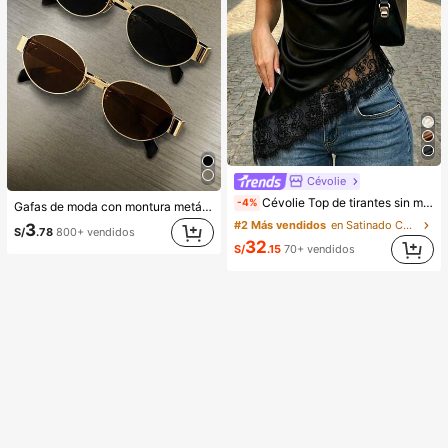
Cévolie
Cévolie Top de tirantes sin mangas con cuello drapeado tipo cowl, ajuste ceñido, sexy, con fruncidos, ribete de encaje, patchwork y espalda descubierta para fiesta
-4%
Gafas de moda con montura metálica ovalada/poligonal (media montura), adecuadas para uso diario y actividades al aire libre
#2 Más vendidos
en Satinado Camisetas sin mangas y camisetas sin m
3
S/
.78
800+ vendidos
32
S/
.15
70+ vendidos