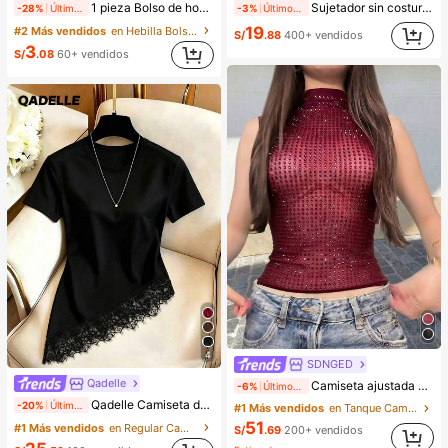
1 pieza Bolso de hombro y bandolera de cuero sintético aceitado retro para mujer, adecuado para citas, salidas, fiestas, banquetes, estética
Sujetador sin costuras y sin aros para mujer, sexy con laterales antideslizantes, almohadillas extraíbles y espalda cruzada, sin tirantes, comodidad todo el día
-28%
Últimos 2 días
-3%
Últimos 2 días
19
#2 Más vendidos
en Hebilla Bolsos De Hombro De Mujer
S/
.88
400+ vendidos
3
S/
.08
60+ vendidos
4
SDNGED
Qadelle
Camiseta ajustada de mujer de unicolor, con malla de cristales, transparente y sexy, para uso casual en verano
-6%
Últimos 2 días
Qadelle Camiseta de moda para mujer de color liso con cuello redondo, manga corta y dobladillo de encaje
-20%
Últimos 2 días
#1 Más vendidos
en Tanque Camisetas sin mangas y camisetas sin man
51
#1 Más vendidos
en Regular Camisetas De Mujer
S/
.69
200+ vendidos