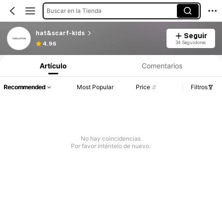
Buscar en la Tienda
hat&scarf-kids
Seguir
34 Seguidores
4.96
Artículo
Comentarios
Recommended
Most Popular
Price
Filtros
No hay coincidencias
Por favor inténtelo de nuevo.