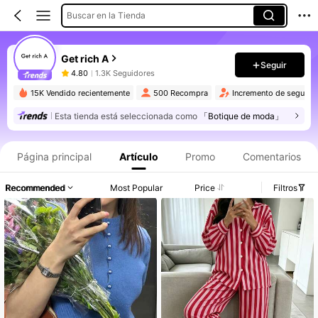
Buscar en la Tienda
Get rich A
Seguir
4.80
1.3K Seguidores
15K Vendido recientemente
500 Recompra
Incremento de seguido
Esta tienda está seleccionada como
「Botique de moda」
Página principal
Artículo
Promo
Comentarios
Recommended
Most Popular
Price
Filtros