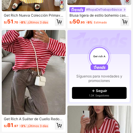
#RopaDeTrabajoBásica
Get Rich Nueva Colección Primave
Blusa ligera de estilo bohemio casu
ra/Verano Vestido de Vacaciones pa
al para mujer talla grande, top elega
51
50
S/
.70
-8%
¡Últimos 3 días
S/
.95
-9%
Estimado
ra Mujer, Vestido Elegante para Muj
nte vintage casual de otoño/inviern
er, Vestido Maxi sin Mangas con Ra
o, camisa casual de moda romántic
yas Verticales Rosadas, Amarillo Ro
a y retro streetwear para mujer en c
mántico
olor rojo
Síguenos para novedades y
promociones
Seguir
1.3K Seguidores
Get Rich A Suéter de Cuello Redon
do a Rayas Rosadas para Mujer Oto
81
S/
.97
-3%
¡Últimos 3 días
ño/Invierno, Estilo Elegante Casual
de Vacaciones, Top de Capas para