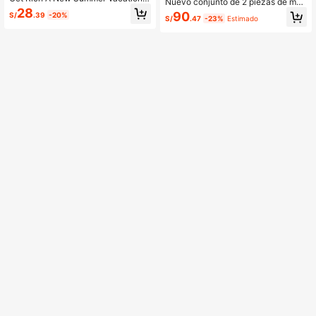
Nuevo conjunto de 2 piezas de muj
Top de punto para mujer, Top de tira
28
er para vacaciones, primavera/vera
90
S/
.39
-20%
ntes finos de unicolor marrón ajusta
S/
.47
-23%
Estimado
no 2026, de punto calado en azul y
do, Top de punto sin mangas para c
rosa, estilo casual europeo y americ
apas de uso diario, Top corto acana
ano, traje de punto para uso diario
lado elegante casual minimalista qu
e estiliza para vacaciones