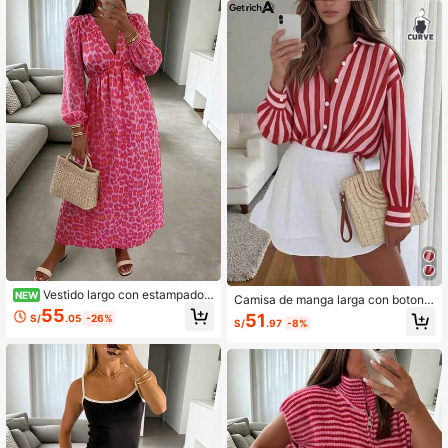
erticales rosas, diseño de cuello en
V profundo con lazo, cintura a raya
s en contraste, para vacaciones en
la playa, citas, fiestas, retro Y2K ro
mántico
Vestido largo con estampado d
NEW
Camisa de manga larga con botone
e leopardo rosa, vestido de mujer c
55
s delanteros y rayas, estilo vintage
51
S/
.05
-26%
on cuello en V, mangas largas abull
S/
.97
-8%
elegante y casual de calle para muj
onadas, cintura alta, línea A y fluid
er talla grande, otoño/invierno
o, vestido fluido con estampado de l
eopardo elegante