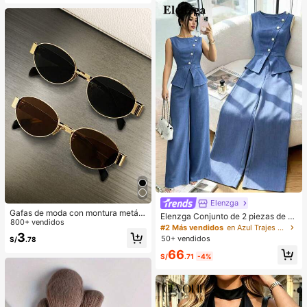
vor de fiesta, suministros para desp
edida de soltera, estilo dumpling de
rebote lento, estético, regalo de Na
vidad
Elenzga
Gafas de moda con montura metáli
Elenzga Conjunto de 2 piezas de bl
ca ovalada/poligonal (media montu
800+ vendidos
usa y pantalones de pierna ancha p
#2 Más vendidos
en Azul Trajes de dos piezas para mujer
ra), adecuadas para uso diario y act
ara mujer, elegante para fiestas de
3
50+ vendidos
S/
.78
ividades al aire libre
verano, cuello redondo con cuello o
66
blicuo, botones de perlas, sin mang
S/
.71
-4%
as, cintura ceñida, bajo con abertur
a y bolsillos falsos, color azul