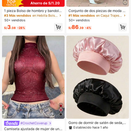
Ahorro de S/1.20
1 pieza Bolso de hombro y bandoler
Conjunto de dos piezas de moda de
a de cuero sintético aceitado retro
verano para mujer de unicolor casu
#3 Más vendidos
en Hebilla Bolsos De Hombro De Mujer
#1 Más vendidos
en Caqui Trajes de dos piezas para mujer
para mujer, adecuado para citas, sa
al: top de manga corta con cuello y
50+ vendidos
50+ vendidos
lidas, fiestas, banquetes, estética
bolsillos, pantalones de pierna rect
3
86
a de cintura alta elegantes, del trab
S/
.08
-28%
S/
.39
-4%
ajo al fin de semana
#1 Más vendidos
en Multicolor Gorros para el pelo para mujer
Establecido hace 1 año
Gorro de dormir de satén de seda, a
#CrochetCoverup
decuado para cabello largo, trenza
#1 Más vendidos
#1 Más vendidos
en Multicolor Gorros para el pelo para mujer
en Multicolor Gorros para el pelo para mujer
Camiseta ajustada de mujer de unic
s, rastas y cabello rizado. Suave, u