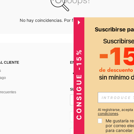
No hay coincidencias. Por favor inténtalo de nuevo.
CONSIGUE -15%
AL CLIENTE
ENCUÉNTRANOS EN
s
Pago
SUSCRÍBETE PARA RECIBIR OFERTA
recuentes
Al registrarse, acept
condiciones
.
PE + 51
Me gustaría re
por correo el
para cancelar 
PE + 51