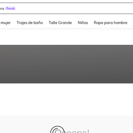
ra
and down arrow keys to navigate search Búsqueda reciente and Busca y Encuentr
 mujer
Trajes de baño
Talla Grande
Niños
Ropa para hombre