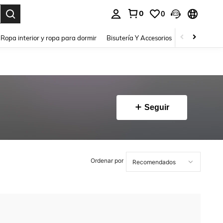
0
0
a. Press Enter to select.
Ropa interior y ropa para dormir
Bisutería Y Accesorios
Zapatos
H
Seguir
Ordenar por