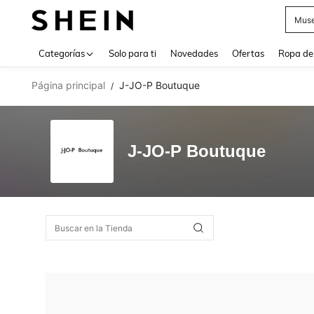
Muse
Use up 
Categorías
Solo para ti
Novedades
Ofertas
Ropa de
Página principal
J-JO-P Boutuque
/
J-JO-P Boutuque