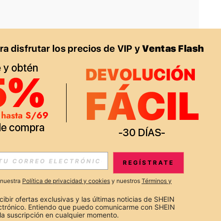
APP
S EXCLUSIVAS, PROMOCIONES Y NOTICIAS DE SHEIN
REGÍSTRATE
Suscribir
a nuestra
Política de privacidad y cookies
y nuestros
Términos y
Suscribirte
cibir ofertas exclusivas y las últimas noticias de SHEIN 
ectrónico. Entiendo que puedo comunicarme con SHEIN 
la suscripción en cualquier momento.
Suscribir