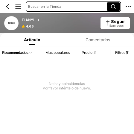
Buscar en la Tienda
TIANYII
Seguir
4 Seguidores
4.66
Artículo
Comentarios
Recomendados
Más populares
Precio
Filtros
No hay coincidencias
Por favor inténtelo de nuevo.