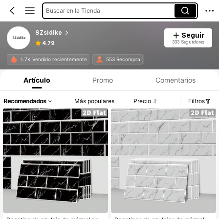
Buscar en la Tienda
SZsidike
Seguir
333 Seguidores
4.79
1.7K Vendido recientemente
553 Recompra
Artículo
Promo
Comentarios
Recomendados
Más populares
Precio
Filtros