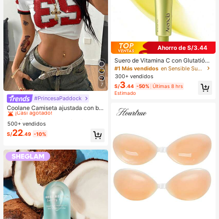
Ahorro de S/3.44
Suero de Vitamina C con Glutatión,
Niacinamida y Vitamina E, Mejora l
#1 Más vendidos
en Sensible Sueros y tratamientos faciales
a Opacidad, Líneas Finas y Arrugas,
300+ vendidos
Crea una Piel de Cristal Transparen
3
7
S/
.44
-50%
Últimas 8 hrs
te, Cuidado de la Piel Coreano 30m
Estimado
l/1.01 Fl Oz
#PrincesaPaddock
#1 Más vendidos
en Cultivo Camisetas informales
¡Casi agotado!
Coolane Camiseta ajustada con bril
los y cristales de estilo Y2K para sal
#1 Más vendidos
#1 Más vendidos
en Cultivo Camisetas informales
en Cultivo Camisetas informales
ir y uso diario de mujer
500+ vendidos
¡Casi agotado!
¡Casi agotado!
22
#1 Más vendidos
en Cultivo Camisetas informales
S/
.49
-10%
¡Casi agotado!