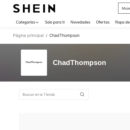
Muse
Use up 
Categorías
Solo para ti
Novedades
Ofertas
Ropa de
Página principal
ChadThompson
/
ChadThompson