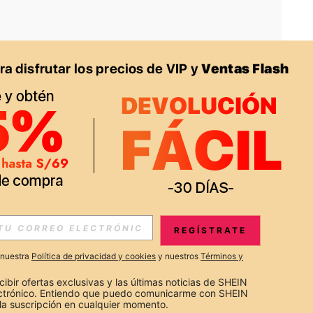
APP
S EXCLUSIVAS, PROMOCIONES Y NOTICIAS DE SHEIN
REGÍSTRATE
Suscribir
a nuestra
Política de privacidad y cookies
y nuestros
Términos y
Suscribirte
cibir ofertas exclusivas y las últimas noticias de SHEIN 
ectrónico. Entiendo que puedo comunicarme con SHEIN 
la suscripción en cualquier momento.
Suscribir