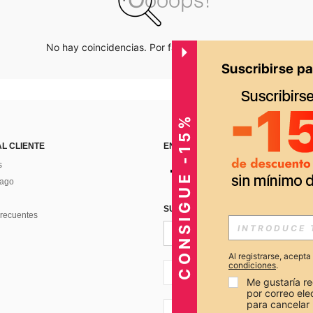
No hay coincidencias. Por favor inténtalo de nuevo.
CONSIGUE -15%
AL CLIENTE
ENCUÉNTRANOS EN
s
Pago
SUSCRÍBETE PARA RECIBIR OFERTA
recuentes
Al registrarse, acept
condiciones
.
PE + 51
Me gustaría re
por correo el
para cancelar 
PE + 51