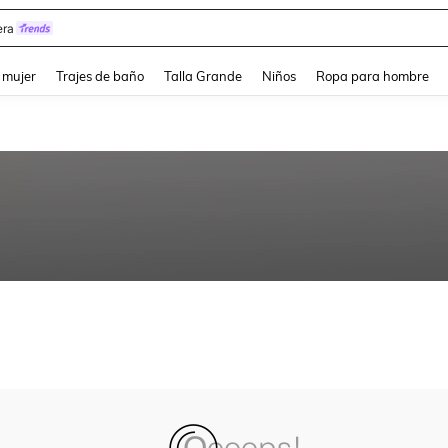
ra
and down arrow keys to navigate search Búsqueda reciente and Busca y Encuentr
 mujer
Trajes de baño
Talla Grande
Niños
Ropa para hombre