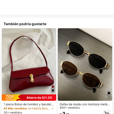
También podría gustarte
Ahorro de S/1.20
1 pieza Bolso de hombro y bandoler
Gafas de moda con montura metáli
a de cuero sintético aceitado retro
ca ovalada/poligonal (media montu
800+ vendidos
#3 Más vendidos
en Hebilla Bolsos De Hombro De Mujer
para mujer, adecuado para citas, sa
ra), adecuadas para uso diario y act
50+ vendidos
3