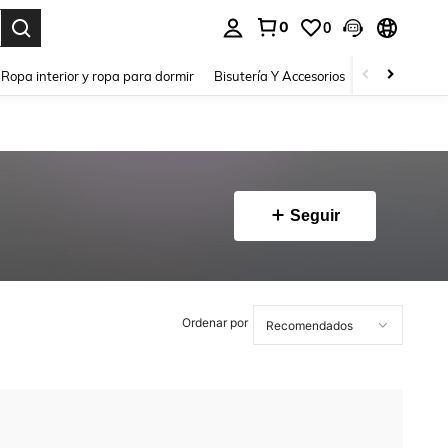
0
0
a. Press Enter to select.
Ropa interior y ropa para dormir
Bisutería Y Accesorios
Zapatos
H
Seguir
Ordenar por