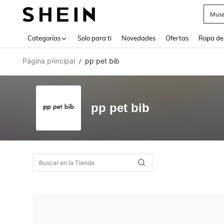
Muse
Use up 
Categorías
Solo para ti
Novedades
Ofertas
Ropa de
Página principal
pp pet bib
/
pp pet bib