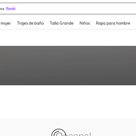
ra
and down arrow keys to navigate search Búsqueda reciente and Busca y Encuentr
 mujer
Trajes de baño
Talla Grande
Niños
Ropa para hombre