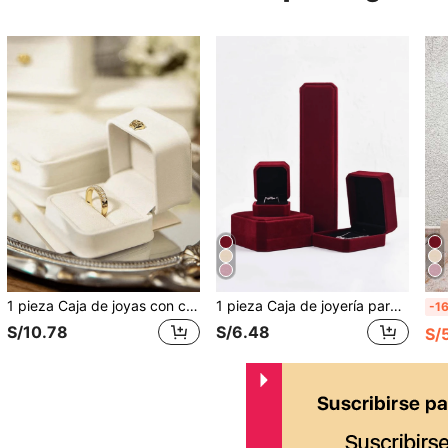
1 pieza Caja de joyas con corona de lujo, caja para collar, pulsera, anillo, caja de exhibición de joyas de terciopelo, adecuada para boda, uso diario, cumpleaños, regalos del Día de la Madre para mujeres, organizador de almacenamiento, artículo esencial de viaje, de regreso a la escuela
1 pieza Caja de joyería para pulsera, anillo, colgante, aretes, collar, organizador de joyería de terciopelo, adecuado para el hogar y los viajes, regalo para el Día de San Valentín y el regreso a la escuela
-1
S/10.78
S/6.48
S/