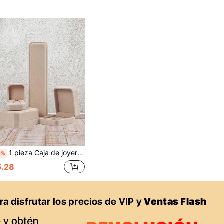
1 pieza Caja de joyería para pulsera, anillo, colgante, aretes, collar, organizador de joyería de terciopelo, adecuado para el hogar y los viajes, regalo para el Día de San Valentín y el regreso a la escuela
6%
5.28