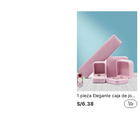
1 pieza Elegante caja de joyería de terciopelo para organizar pulseras, anillos, colgantes, aretes y collares, perfecta para el hogar y los viajes, un regalo ideal para el Día de San Valentín, un presente pensado para el regreso a clases, una solución de almacenamiento elegante para celebraciones festivas y ocasiones especiales, mejora tu colección de joyas con este organizador chic
S/6.38