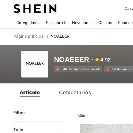
Daz
Use up 
Categorías
Solo para ti
Novedades
Ofertas
Ropa de
Página principal
NOAEEER
/
NOAEEER
4.92
9.4K Vendido recientemente
898 Recompra
Artículo
Comentarios
Filtros
Más
Talla