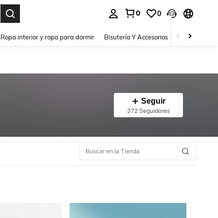
0
0
a. Press Enter to select.
Ropa interior y ropa para dormir
Bisutería Y Accesorios
Zapatos
H
Seguir
372 Seguidores