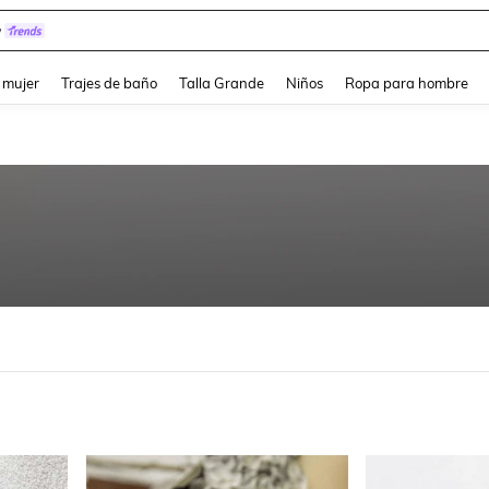
y
and down arrow keys to navigate search Búsqueda reciente and Busca y Encuentr
 mujer
Trajes de baño
Talla Grande
Niños
Ropa para hombre