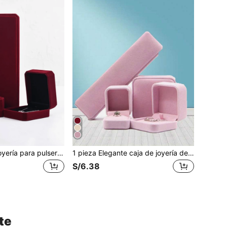
1 pieza Caja de joyería para pulsera, anillo, colgante, aretes, collar, organizador de joyería de terciopelo, adecuado para el hogar y los viajes, regalo para el Día de San Valentín y el regreso a la escuela
1 pieza Elegante caja de joyería de terciopelo para organizar pulseras, anillos, colgantes, aretes y collares, perfecta para el hogar y los viajes, un regalo ideal para el Día de San Valentín, un presente pensado para el regreso a clases, una solución de almacenamiento elegante para celebraciones festivas y ocasiones especiales, mejora tu colección de joyas con este organizador chic
S/6.38
te