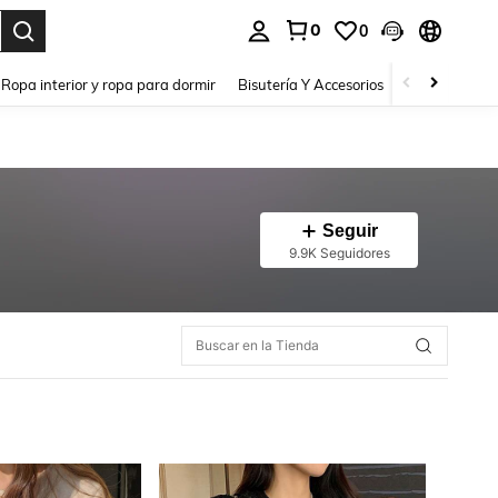
0
0
a. Press Enter to select.
Ropa interior y ropa para dormir
Bisutería Y Accesorios
Zapatos
H
Seguir
9.9K Seguidores