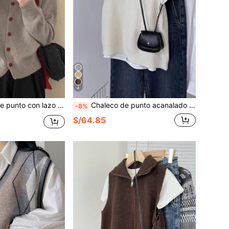
4
blusa de manga larga para primavera y otoño de uso casual
Chaleco de punto acanalado nuevo para otoño/invierno, color café, sin mangas, doble cremallera, esencial de capas para uso casual y diario, blanco otoño
-8%
S/64.85