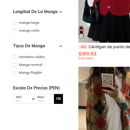
Longitud De La Manga
manga larga
manga corta
Tipos De Manga
Cárdigan de punto de manga larga elegante con cuello redondo, decoración de botones con lazo, cort
-9%
S/85.53
Hombros caídos
Estimado
Manga normal
Manga Raglán
Escala De Precios (PEN)
Min:
Max:
OK