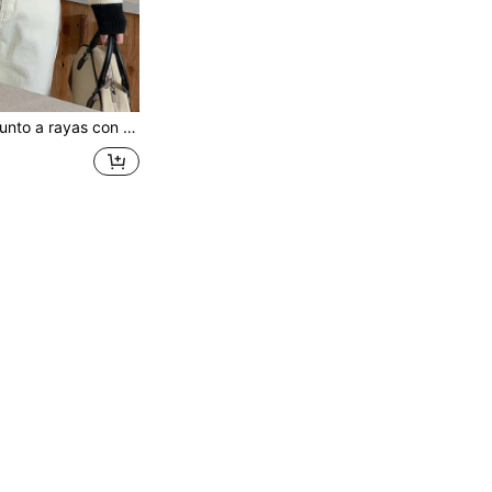
ga para mujer, casual, otoño invierno, blusas de manga larga negras otoño