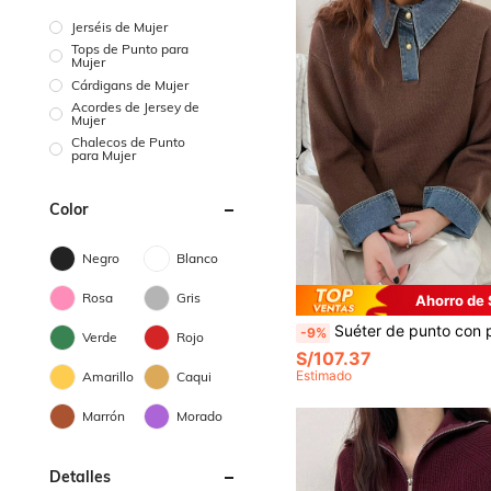
Jerséis de Mujer
Tops de Punto para
Mujer
Cárdigans de Mujer
Acordes de Jersey de
Mujer
Chalecos de Punto
para Mujer
Color
Negro
Blanco
Rosa
Gris
Ahorro de 
Suéter de punto con patchwork de denim estilo coreano para muj
-9%
Verde
Rojo
S/107.37
Estimado
Amarillo
Caqui
Marrón
Morado
Detalles