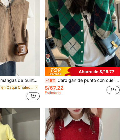
Ahorro de S/15.77
o, color café, con doble cremallera, esencial casual para capas de uso diario en otoño
Cardigan de punto con cuello en V, estampado de cuadros de diamante vintage, manga larga, top casual de otoño
-19%
S/67.22
en Caqui Chalecos tipo suéter para mujer
Estimado