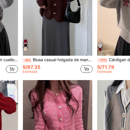
tampado de estrella de moda
Blusa casual holgada de manga larga con decoración de lazo para mujer, uso diario, marrón, otoño
Cárdigan de punto con lazo y botón, 
-9%
-17%
S/87.35
S/71.79
Estimado
Estimado