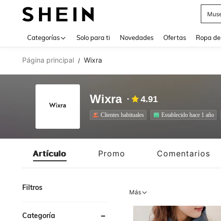
Daz
Use up 
Categorías
Solo para ti
Novedades
Ofertas
Ropa de
Página principal
Wixra
/
Wixra
4.91
Clientes habituales
Establecido hace 1 año
Artículo
Promo
Comentarios
Filtros
Más
Categoría