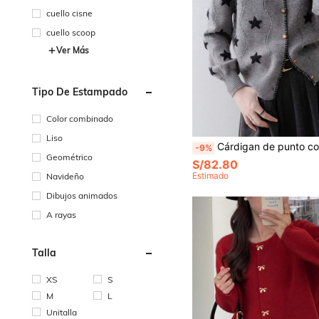
cuello cisne
cuello scoop
Ver Más
Tipo De Estampado
Color combinado
Liso
Cárdigan de punto con cuello en V, botones delanteros y manga larga con es
-9%
Geométrico
S/82.80
Estimado
Navideño
Dibujos animados
A rayas
Talla
XS
S
M
L
Unitalla