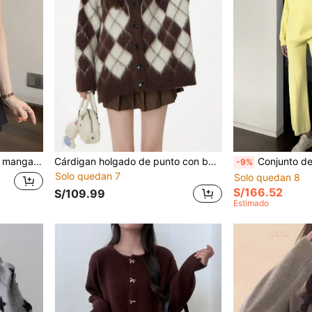
 versátil y suave de moda para mujer
Cárdigan holgado de punto con botones delanteros, de manga larga y patrón de diamantes vintage, tops de manga larga casuales
Conjunto de 2 piezas para mujer, suéter de manga larga con ho
-9%
Solo quedan 7
Solo quedan 8
S/166.52
S/109.99
Estimado