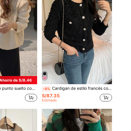
Ahorro de S/8.46
e manga larga en unicolor para mujer, casual de otoño/invierno
Cardigan de estilo francés con cuello redondo y botones para mujer, con bolsillos dobles, manga larga, casual, negro, para primavera y otoño
-9%
S/87.35
Estimado