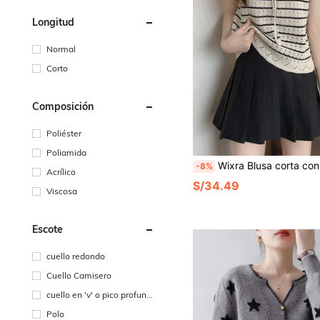
Longitud
Normal
Corto
Composición
Poliéster
Poliamida
Wixra Blusa corta con manga corta de encaje calado floral tipo crochet francés, camiseta corta de verano
-8%
Acrílico
S/34.49
Viscosa
Escote
cuello redondo
Cuello Camisero
cuello en 'v' o pico profund
o
Polo