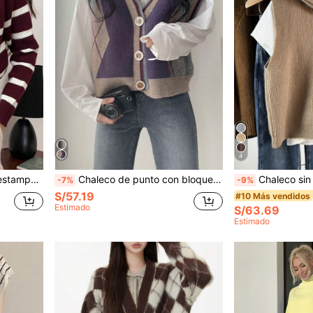
4
gado, casual para otoño
Chaleco de punto con bloqueo de color estilo universitario retro, sin camisa
Chaleco sin mangas de punto acanalado nuevo para otoño/inviern
-7%
-9%
S/57.19
#10 Más vendidos
Estimado
S/63.69
Estimado