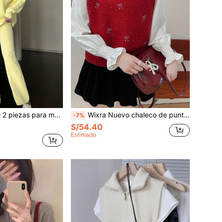
mbros caídos de unicolor y pantalones largos de punto, ropa casual para otoño/invierno
Wixra Nuevo chaleco de punto con lazo de strass rojo y estilo lindo para mujer, cárdigan holgado de punto, estilo romántico para una cita navideña
-7%
S/54.40
Estimado