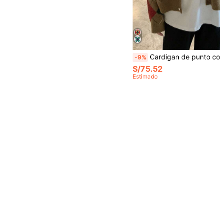
Cardigan de punto con cuello en V, estampado de cuadros de diamante vintage, man
-9%
S/75.52
Estimado