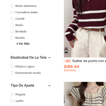
Botón delantero
Cremallera doble
Canalé
Botón
Bordado
Bolsillo
Ver Más
Elasticidad De La Tela
Suéter de punto con estampado de rayas, cuello con cremallera, corte hol
-9%
S/86.44
Elástico Ligero
Estimado
Estiramiento medio
Tipo De Ajuste
Regular
suelto