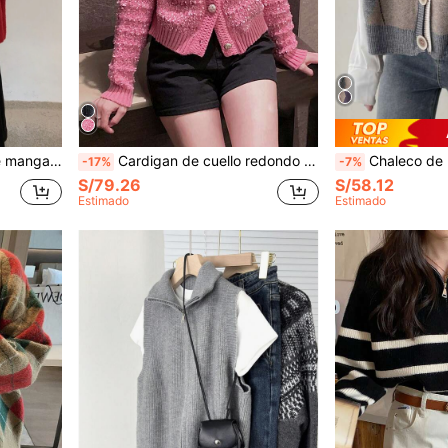
e holgado, casual, rojo, para otoño
Cardigan de cuello redondo con doble bolsillo estilo francés, mangas largas, casual, rosa, otoño
Chaleco de punto de estilo colegial 
-17%
-7%
S/79.26
S/58.12
Estimado
Estimado