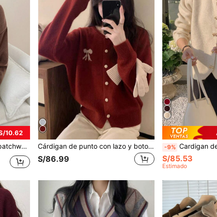
S/10.62
eres, otoño/invierno
Cárdigan de punto con lazo y botones, blusa de manga larga para primavera y otoño
Cardigan de punto suelto con botones y lazo d
-9%
S/85.53
S/86.99
Estimado