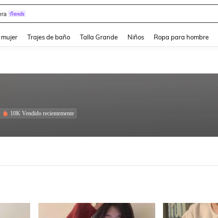
y
and down arrow keys to navigate search Búsqueda reciente and Busca y Encuentr
 mujer
Trajes de baño
Talla Grande
Niños
Ropa para hombre
10K Vendido recientemente