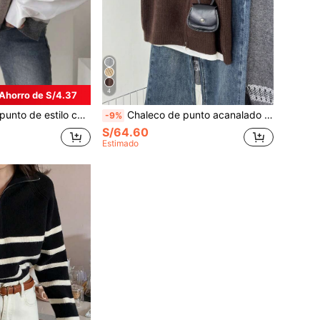
4
Ahorro de S/4.37
vintage con contraste de color argyle (sin camisa)
Chaleco de punto acanalado nuevo para otoño/invierno, color café, sin mangas, doble cremallera, esencial para capas casuales de oficina, marrón otoñal
-9%
S/64.60
Estimado