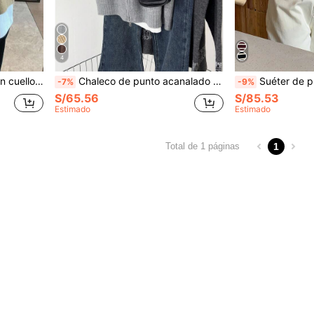
4
ga larga, top casual de otoño
Chaleco de punto acanalado nuevo para otoño/invierno, color café, sin mangas, doble cremallera, esencial casual para capas de viaje en otoño
Suéter de punto a rayas con cremallera y manga lar
-7%
-9%
S/65.56
S/85.53
Estimado
Estimado
1
Total de 1 páginas