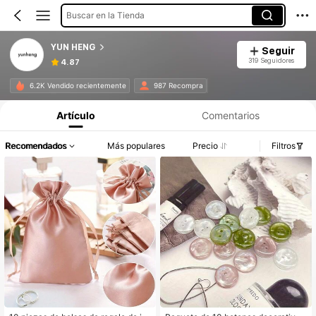
Buscar en la Tienda
YUN HENG
Seguir
319 Seguidores
4.87
6.2K Vendido recientemente
987 Recompra
Artículo
Comentarios
Recomendados
Más populares
Precio
Filtros