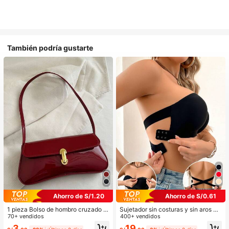
También podría gustarte
Ahorro de S/1.20
Ahorro de S/0.61
1 pieza Bolso de hombro cruzado d
Sujetador sin costuras y sin aros pa
e cuero sintético vintage, adecuad
70+ vendidos
ra mujer, sexy con laterales antidesl
400+ vendidos
o para citas, salidas, fiestas, banqu
izantes, almohadillas extraíbles y e
3
19