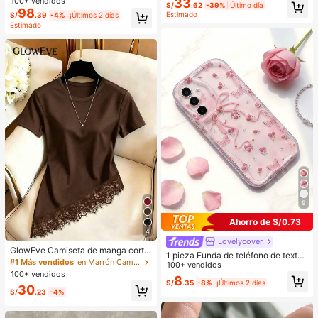
33
100+ vendidos
S/
.62
-39%
Último día
mujer alta, Y2K
98
Estimado
S/
.39
-4%
¡Últimos 2 días
Estimado
9
Ahorro de S/0.73
4
Lovelycover
GlowEve Camiseta de manga corta
1 pieza Funda de teléfono de textur
de cuello redondo de unicolor casu
#1 Más vendidos
en Marrón Camisetas básicas informales
a suave de TPU con ola de dopami
100+ vendidos
al versátil para uso diario para muje
100+ vendidos
na en crema, diseño con flor linda y
8
r
S/
.35
-8%
¡Últimos 2 días
gran lazo, compatible con Galaxy S
30
S/
.23
-4%
21 S22 S23 S24 S25 S26/Honor/et
c.