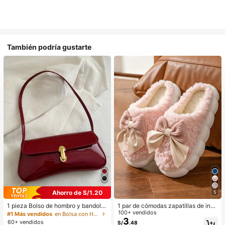
También podría gustarte
Ahorro de S/1.20
5
1 pieza Bolso de hombro y bandoler
1 par de cómodas zapatillas de invi
a de cuero sintético aceitado retro
erno para mujer, con forro de peluc
100+ vendidos
#1 Más vendidos
en Bolsa con Herrajes dorados
para mujer, adecuado para citas, sa
he con lazo, suela gruesa antidesliz
3
60+ vendidos
S/
.48