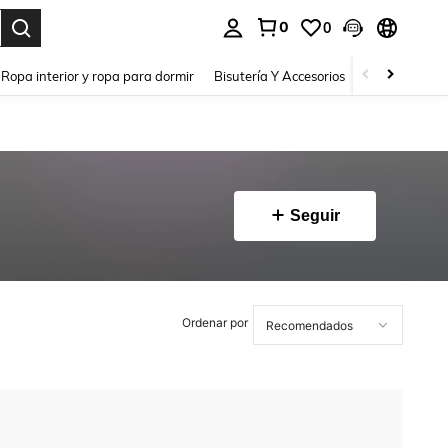
0
0
a. Press Enter to select.
Ropa interior y ropa para dormir
Bisutería Y Accesorios
Zapatos
H
Seguir
Ordenar por