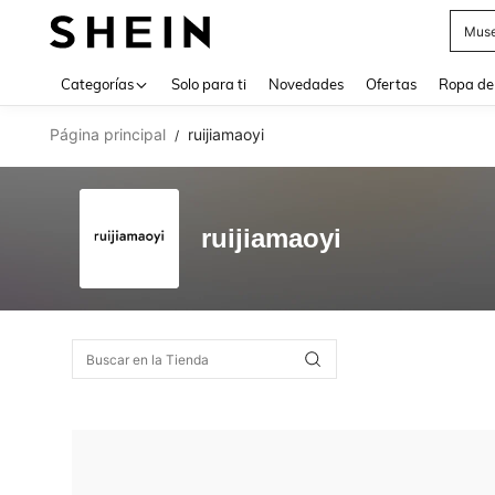
Muse
Use up 
Categorías
Solo para ti
Novedades
Ofertas
Ropa de
Página principal
ruijiamaoyi
/
ruijiamaoyi