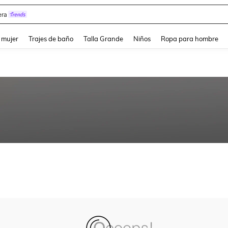
ra
and down arrow keys to navigate search Búsqueda reciente and Busca y Encuentr
 mujer
Trajes de baño
Talla Grande
Niños
Ropa para hombre