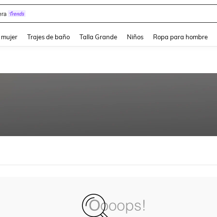
ra
and down arrow keys to navigate search Búsqueda reciente and Busca y Encuentr
 mujer
Trajes de baño
Talla Grande
Niños
Ropa para hombre