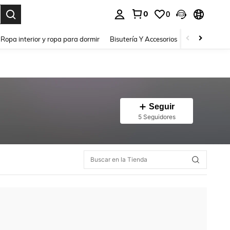
0
0
a. Press Enter to select.
Ropa interior y ropa para dormir
Bisutería Y Accesorios
Zapatos
H
Seguir
5 Seguidores