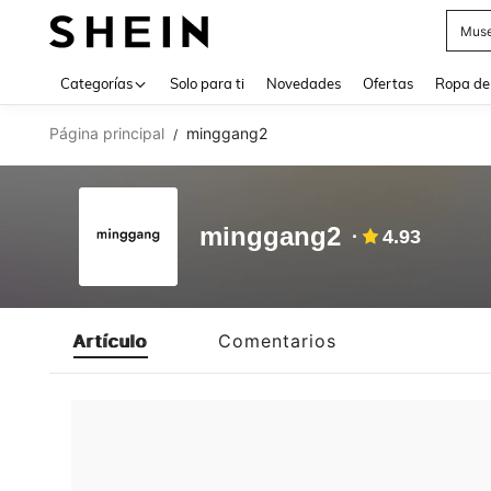
Muse
Use up 
Categorías
Solo para ti
Novedades
Ofertas
Ropa de
Página principal
minggang2
/
minggang2
4.93
Artículo
Comentarios