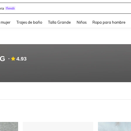
y
and down arrow keys to navigate search Búsqueda reciente and Busca y Encuentr
 mujer
Trajes de baño
Talla Grande
Niños
Ropa para hombre
NG
4.93