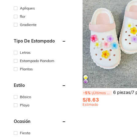
Apliques
flor
Gradiente
Tipo De Estampado
Letras
Estampado Random
Plantas
Estilo
6 piezas/7 piezas/10 piezas/11 piezas/12 piezas Encantos de zapatos 
-5%
¡Últimos 2 días
Básico
S/8.63
Estimado
Playa
Ocasión
Fiesta