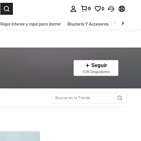
0
0
a. Press Enter to select.
Ropa interior y ropa para dormir
Bisutería Y Accesorios
Zapatos
H
Seguir
108 Seguidores