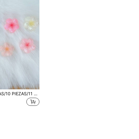
6 PIEZAS/7 PIEZAS/10 PIEZAS/11 PIEZAS/12 PIEZAS Decoraciones de zapatos realistas de animales & plantas no integradas