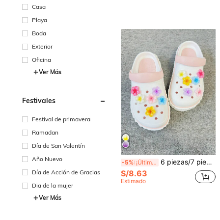
Casa
Playa
Boda
Exterior
Oficina
Ver Más
Festivales
Festival de primavera
Ramadan
Día de San Valentín
Año Nuevo
6 piezas/7 piezas/10 piezas/11 piezas/12 piezas Encantos de zapatos realistas de animales & plantas no integrados
-5%
¡Últimos 2 días
Día de Acción de Gracias
S/8.63
Estimado
Dia de la mujer
Ver Más