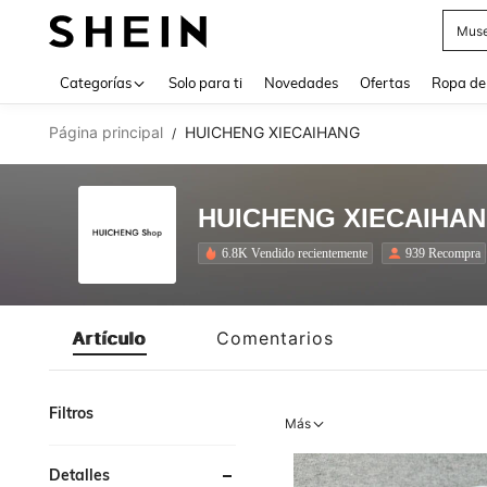
Daz
Use up 
Categorías
Solo para ti
Novedades
Ofertas
Ropa de
Página principal
HUICHENG XIECAIHANG
/
HUICHENG XIECAIHA
6.8K Vendido recientemente
939 Recompra
Artículo
Comentarios
Filtros
Más
Detalles