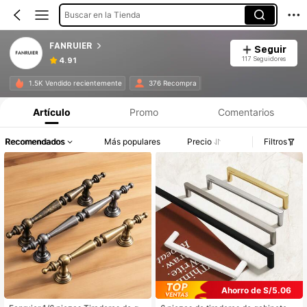
Buscar en la Tienda
FANRUIER
Seguir
117 Seguidores
4.91
1.5K Vendido recientemente
376 Recompra
Artículo
Promo
Comentarios
Recomendados
Más populares
Precio
Filtros
Ahorro de S/5.06