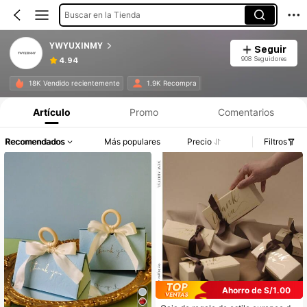
Buscar en la Tienda
YWYUXINMY
Seguir
908 Seguidores
4.94
18K Vendido recientemente
1.9K Recompra
Artículo
Promo
Comentarios
Recomendados
Más populares
Precio
Filtros
Ahorro de S/1.00