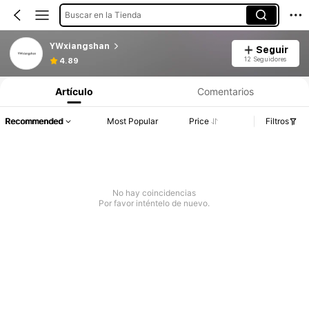
Buscar en la Tienda
YWxiangshan
Seguir
12 Seguidores
4.89
Artículo
Comentarios
Recommended
Most Popular
Price
Filtros
No hay coincidencias
Por favor inténtelo de nuevo.