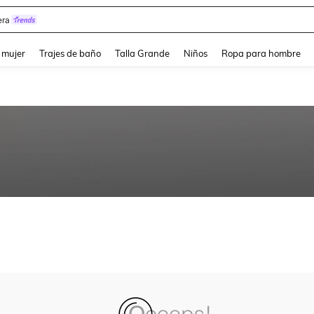
ra
and down arrow keys to navigate search Búsqueda reciente and Busca y Encuentr
 mujer
Trajes de baño
Talla Grande
Niños
Ropa para hombre