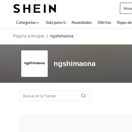
Muse
Use up 
Categorías
Solo para ti
Novedades
Ofertas
Ropa de
Página principal
ngshimaona
/
ngshimaona