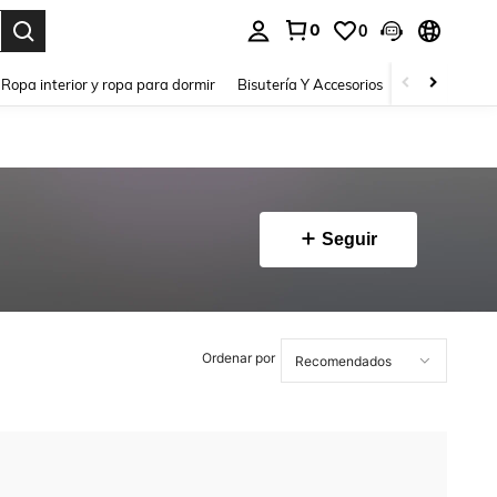
0
0
a. Press Enter to select.
Ropa interior y ropa para dormir
Bisutería Y Accesorios
Zapatos
H
Seguir
Ordenar por