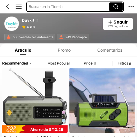
Buscar en la Tienda
Daykit
Seguir
223 Seguidores
4.88
560 Vendido recientemente
249 Recompra
Artículo
Promo
Comentarios
Recommended
Most Popular
Price
Filtros
Ahorro de S/13.25