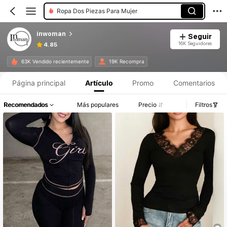
Ropa Dos Piezas Para Mujer
inwoman
Seguir
16K Seguidores
4.85
63K Vendido recientemente
19K Recompra
Página principal
Artículo
Promo
Comentarios
Recomendados
Más populares
Precio
Filtros