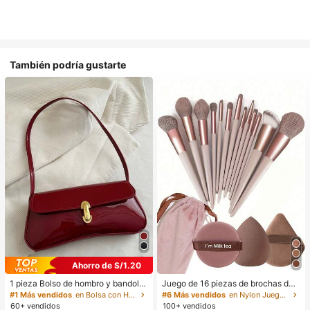
También podría gustarte
Ahorro de S/1.20
1 pieza Bolso de hombro y bandoler
Juego de 16 piezas de brochas de
a de cuero sintético aceitado retro
maquillaje que incluye 13 brochas
#1 Más vendidos
en Bolsa con Herrajes dorados
#6 Más vendidos
en Nylon Juegos De Pinceles
para mujer, adecuado para citas, sa
de maquillaje, 1 esponja de maquill
60+ vendidos
100+ vendidos